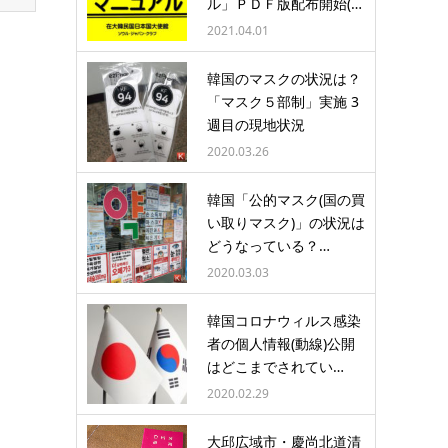
ル」ＰＤＦ版配布開始(…
2021.04.01
韓国のマスクの状況は？
「マスク５部制」実施 3
週目の現地状況
2020.03.26
韓国「公的マスク(国の買
い取りマスク)」の状況は
どうなっている？…
2020.03.03
韓国コロナウィルス感染
者の個人情報(動線)公開
はどこまでされてい…
2020.02.29
大邱広域市・慶尚北道清