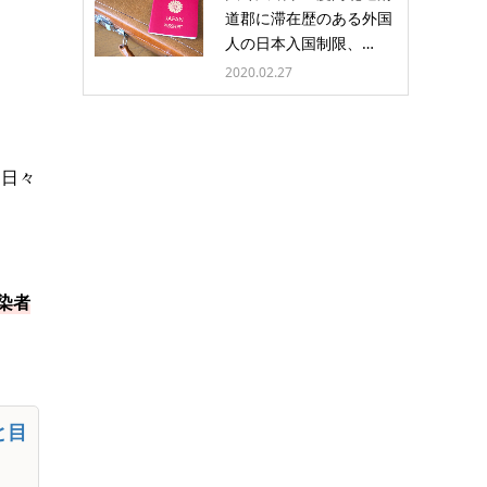
道郡に滞在歴のある外国
人の日本入国制限、…
2020.02.27
る日々
染者
と目