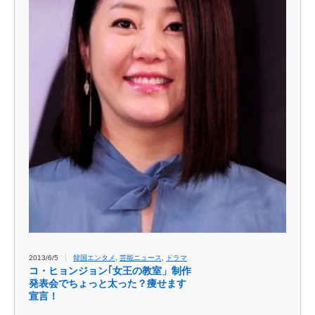
2013/6/5
韓国エンタメ
,
芸能ニュース
,
ドラマ
コ・ヒョンジョン｢女王の教室」制作
発表会でちょっと太った？痩せます
宣言！