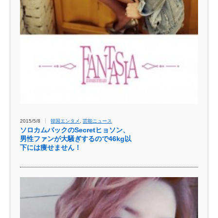
2015/5/8
韓国エンタメ
,
芸能ニュース
ソロカムバックのSecretヒョソン、
男性ファンが大騒ぎするので46kg以
下には痩せません！