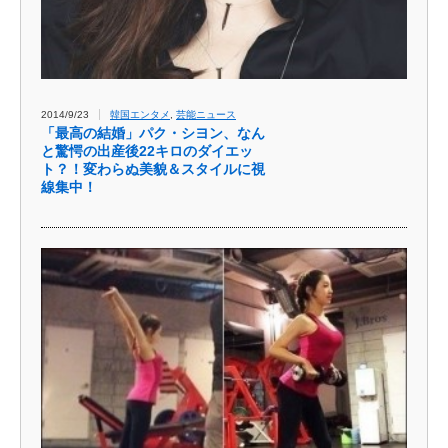
2014/9/23
韓国エンタメ
,
芸能ニュース
「最高の結婚」パク・シヨン、なん
と驚愕の出産後22キロのダイエッ
ト？！変わらぬ美貌＆スタイルに視
線集中！