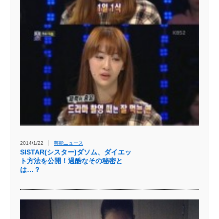
2014/1/22
芸能ニュース
SISTAR(シスター)ダソム、ダイエッ
ト方法を公開！過酷なその秘密と
は…？