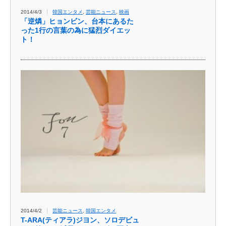
2014/4/3
韓国エンタメ
,
芸能ニュース
,
映画
「逆燐」ヒョンビン、台本にあるた
った1行の言葉の為に猛烈ダイエッ
ト！
2014/4/2
芸能ニュース
,
韓国エンタメ
T-ARA(ティアラ)ジヨン、ソロデビュ