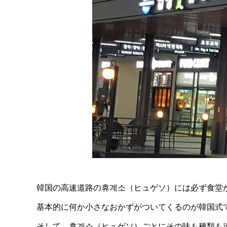
韓国の高速道路の휴계소（ヒュゲソ）には必ず食堂
基本的に何か小さなおかずがついてくるのが韓国式
そして、휴계소（ヒュゲソ）ごとにその味も種類も