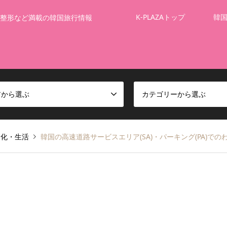
K-PLAZAトップ
韓
整形など満載の韓国旅行情報
アから選ぶ
カテゴリーから選ぶ
文化・生活
韓国の高速道路サービスエリア(SA)・パーキング(PA)で