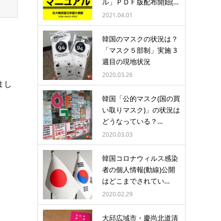
ル」ＰＤＦ版配布開始(…
2021.04.01
韓国のマスクの状況は？
「マスク５部制」実施 3
週目の現地状況
2020.03.26
まし
韓国「公的マスク(国の買
い取りマスク)」の状況は
どうなっている？…
2020.03.03
韓国コロナウィルス感染
者の個人情報(動線)公開
はどこまでされてい…
2020.02.29
。
大邱広域市・慶尚北道清