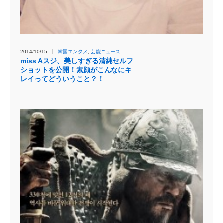
2014/10/15
韓国エンタメ
,
芸能ニュース
miss Aスジ、美しすぎる清純セルフ
ショットを公開！素顔がこんなにキ
レイってどういうこと？！