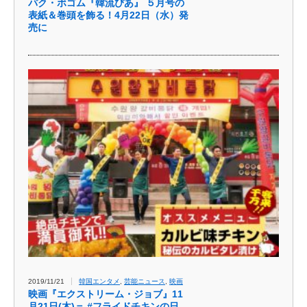
パク・ボゴム『韓流ぴあ』 ５月号の
表紙＆巻頭を飾る！4月22日（水）発
売に
2019/11/21
韓国エンタメ
,
芸能ニュース
,
映画
映画『エクストリーム・ジョブ』11
月21日(木)＝ #フライドチキンの日