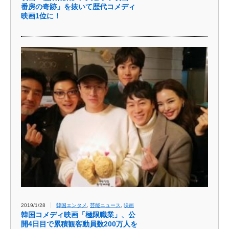
番房の奇跡」を抜いて歴代コメディ
映画1位に！
2019/1/28
韓国エンタメ
,
芸能ニュース
,
映画
韓国コメディ映画「極限職業」、公
開4日目で累積観客動員数200万人を