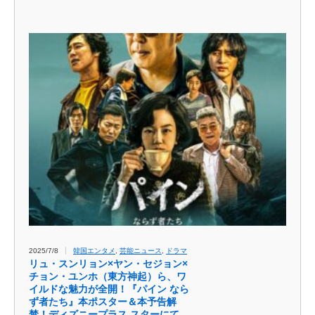
2025/7/8
韓国エンタメ
,
芸能ニュース
,
ドラマ
リュ・スンリョン×ヤン・セジョン×
チョン・ユンホ（東方神起）ら、ワ
イルドな魅力が全開！『パイン なら
ず者たち』本ポスター＆本予告解
禁！ディズニープラス スターにて