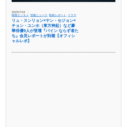
2025/7/16
韓国エンタメ
,
芸能ニュース
,
取材レポート
,
ドラマ
リュ・スンリョン×ヤン・セジョン×
チョン・ユンホ（東方神起）など豪
華俳優9人が登壇『パイン ならず者た
ち』会見レポートが到着【オフィシ
ャルレポ】