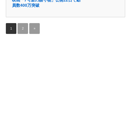
映画「7号室の贈り物」公開12日で動
員数400万突破
1
2
»