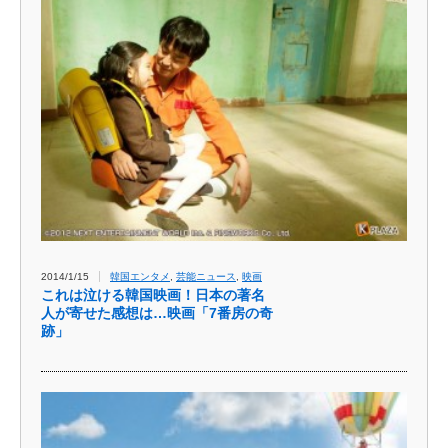
2014/1/15
韓国エンタメ
,
芸能ニュース
,
映画
これは泣ける韓国映画！日本の著名
人が寄せた感想は…映画「7番房の奇
跡」