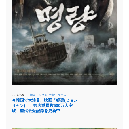
2014/8/5
韓国エンタメ
,
芸能ニュース
今韓国で大注目、映画「鳴梁(ミョン
リャン)」、観客動員数600万人突
破！歴代最短記録を更新中