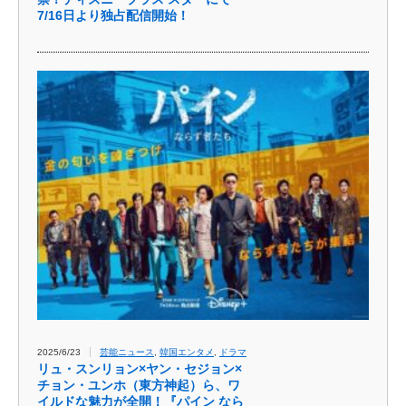
7/16日より独占配信開始！
2025/6/23
芸能ニュース
,
韓国エンタメ
,
ドラマ
リュ・スンリョン×ヤン・セジョン×
チョン・ユンホ（東方神起）ら、ワ
イルドな魅力が全開！『パイン なら