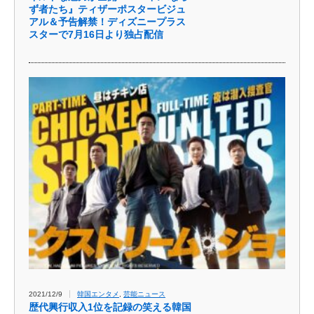
ず者たち』ティザーポスタービジュ
アル＆予告解禁！ディズニープラス
スターで7月16日より独占配信
2021/12/9
韓国エンタメ
,
芸能ニュース
歴代興行収入1位を記録の笑える韓国