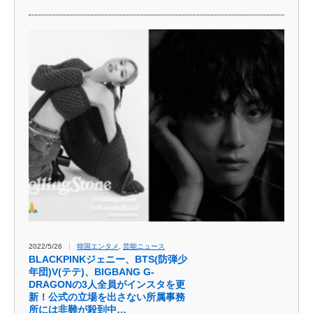
2022/5/26
韓国エンタメ
,
芸能ニュース
BLACKPINKジェニー、BTS(防弾少
年団)V(テテ)、BIGBANG G-
DRAGONの3人全員がインスタを更
新！公式の立場を出さない所属事務
所には非難が殺到中…