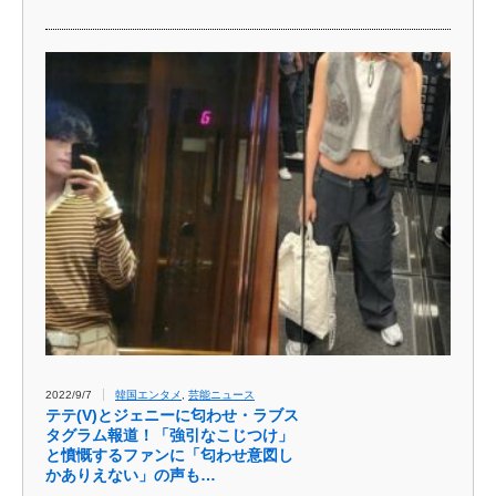
2022/9/7
韓国エンタメ
,
芸能ニュース
テテ(V)とジェニーに匂わせ・ラブス
タグラム報道！「強引なこじつけ」
と憤慨するファンに「匂わせ意図し
かありえない」の声も…