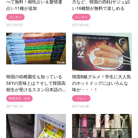
べて無料！相性占い＆愛情運
方など、韓国の四柱(サジュ)占
占い11種が追加
い16種類が無料で楽しめる
エンタメ
エンタメ
2017.03.07
2017.03.05
韓国の幼稚園生も知っている
韓国B級グルメ！学生に大人気
SKYの意味とは？そして韓国高
のホットドッグにはいろんな
校生が受けるスヌン日本語の…
味が・・・！
韓国文化・生活
グルメ
2017.02.13
2017.02.08