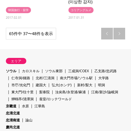
(이상한 감자)
韓国旅行・留学
コリアングルメ
2017.02.01
2017.01.31
65件中 37〜48件を表示


エリア
ソウル
カロスキル
ソウル東部
三成洞/COEX
乙支路/忠武路
仁寺洞/鍾路
北村/三清洞
南大門市場/ソウル駅
大学路
市庁/光化門
建国大
弘大(ホンデ)
新村/梨大
明洞
東大門/往十里
梨泰院
汝矣島/永登浦/麻浦
江南/新沙/論峴洞
狎鴎亭/清潭洞
蚕室/ロッテワールド
京畿道
水原
江華島
忠清北道
忠清南道
論山
慶尚北道