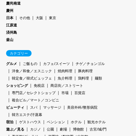
慶尚南道
慶州
日本
その他
大阪
東京
江原道
済州島
釜山
カテゴリー
グルメ
ご飯もの
カフェ/スイーツ
チゲ／チョンゴル
洋食／和食／エスニック
焼肉料理
豚肉料理
韓定食／韓式ビュッフェ
魚介料理
鶏料理
麺類
ショッピング
免税店
商店街／ストリート
専門店／セレクトショップ
市場
百貨店
複合ビル／マート／コンビニ
ビューティ
スパ
マッサージ
美容外科/整形病院
韓方エステ/汗蒸幕
宿泊
ゲストハウス
ペンション
ホテル
観光ホテル
遊ぶ／見る
カジノ
公園
劇場
博物館
古宮/城/門