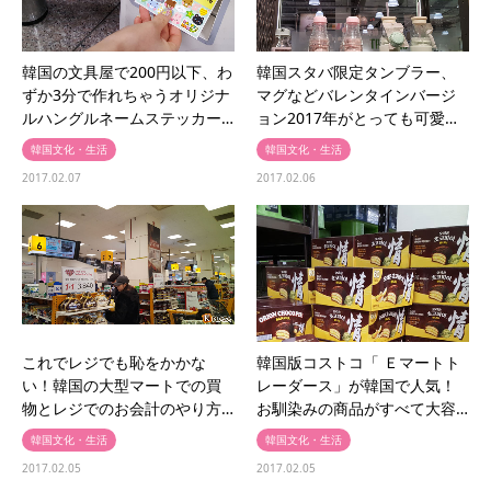
韓国の文具屋で200円以下、わ
韓国スタバ限定タンブラー、
ずか3分で作れちゃうオリジナ
マグなどバレンタインバージ
ルハングルネームステッカー…
ョン2017年がとっても可愛…
韓国文化・生活
韓国文化・生活
2017.02.07
2017.02.06
これでレジでも恥をかかな
韓国版コストコ「 Ｅマートト
い！韓国の大型マートでの買
レーダース」が韓国で人気！
物とレジでのお会計のやり方…
お馴染みの商品がすべて大容…
韓国文化・生活
韓国文化・生活
2017.02.05
2017.02.05