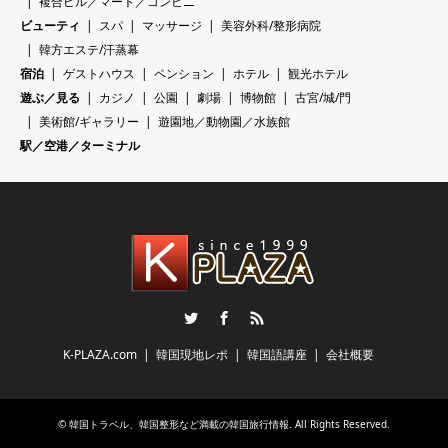
複合ビル／マート／コンビニ
ビューティ
スパ
マッサージ
美容外科/整形病院
韓方エステ/汗蒸幕
宿泊
ゲストハウス
ペンション
ホテル
観光ホテル
遊ぶ／見る
カジノ
公園
劇場
博物館
古宮/城/門
美術館/ギャラリー
遊園地／動物園／水族館
駅／空港／ターミナル
Twitter
Facebook
RSS
K-PLAZA.com
韓国現地レポ
韓国語講座
会社概要
©
韓国トラベル、韓国整形など満載の韓国旅行情報
. All Rights Reserved.