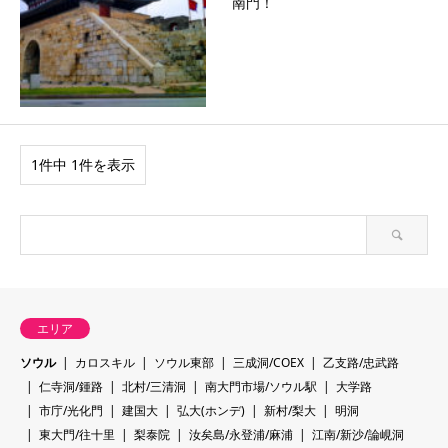
南門！
1件中 1件を表示
エリア
ソウル
カロスキル
ソウル東部
三成洞/COEX
乙支路/忠武路
仁寺洞/鍾路
北村/三清洞
南大門市場/ソウル駅
大学路
市庁/光化門
建国大
弘大(ホンデ)
新村/梨大
明洞
東大門/往十里
梨泰院
汝矣島/永登浦/麻浦
江南/新沙/論峴洞