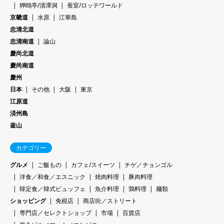
狎鴎亭/清潭洞
蚕室/ロッテワールド
京畿道
水原
江華島
忠清北道
忠清南道
論山
慶尚北道
慶尚南道
慶州
日本
その他
大阪
東京
江原道
済州島
釜山
カテゴリー
グルメ
ご飯もの
カフェ/スイーツ
チゲ／チョンゴル
洋食／和食／エスニック
焼肉料理
豚肉料理
韓定食／韓式ビュッフェ
魚介料理
鶏料理
麺類
ショッピング
免税店
商店街／ストリート
専門店／セレクトショップ
市場
百貨店