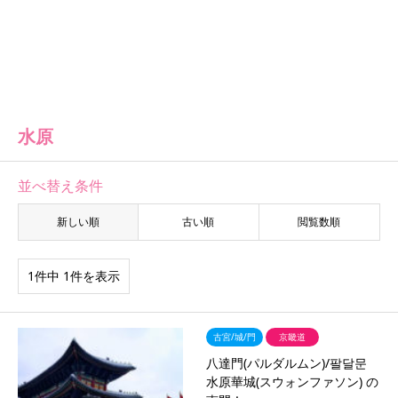
水原
並べ替え条件
新しい順
古い順
閲覧数順
1件中 1件を表示
古宮/城/門
京畿道
八達門(パルダルムン)/팔달문
水原華城(スウォンファソン) の