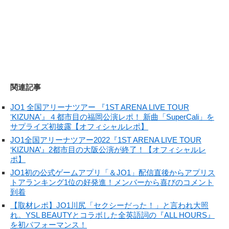
関連記事
JO1 全国アリーナツアー 『1ST ARENA LIVE TOUR
ʻKIZUNAʼ』４都市⽬の福岡公演レポ！ 新曲「SuperCali」を
サプライズ初披露【オフィシャルレポ】
JO1全国アリーナツアー2022『1ST ARENA LIVE TOUR
‘KIZUNA’』2都市目の大阪公演が終了！【オフィシャルレ
ポ】
JO1初の公式ゲームアプリ「＆JO1」配信直後からアプリス
トアランキング1位の好発進！メンバーから喜びのコメント
到着
【取材レポ】JO1川尻「セクシーだった！」と言われ大照
れ。YSL BEAUTYとコラボした全英語詞の『ALL HOURS』
を初パフォーマンス！