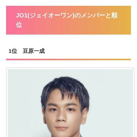
JO1(ジェイオーワン)のメンバーと順
位
1位 豆原一成