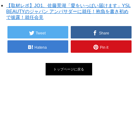
【取材レポ】JO1、佐藤景湖「愛をいっぱい届けます」YSL
BEAUTYのジャパン アンバサダーに就任！抱負を書き初め
で披露！就任会見
Tweet
Share
Hatena
Pin it
トップページに戻る