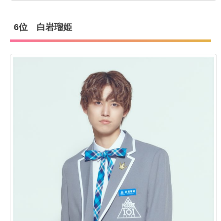
6位 白岩瑠姫