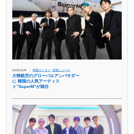
2019/11/6
韓国エンタメ
,
芸能ニュース
大韓航空のグローバルアンバサダー
に 韓国の人気アーティス
ト”SuperM”が就任