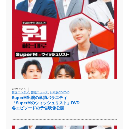
2021/6/15
韓国エンタメ
,
芸能ニュース
,
日本版CD/DVD
SuperM出演の単独バラエティ
「SuperMのウィッシュリスト」DVD
各エピソードの予告映像公開