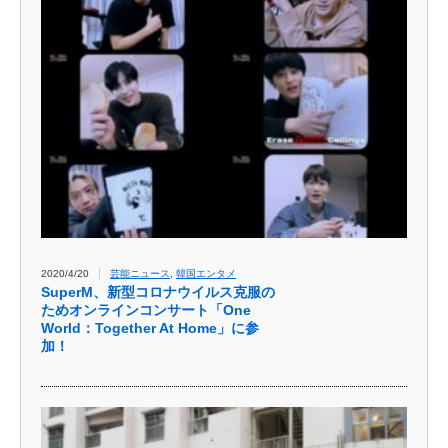
2020/4/20
芸能ニュース
,
韓国エンタメ
SuperM、新型コロナウイルス克服の
ためオンラインコンサート「One
World：Together At Home」に参
加！