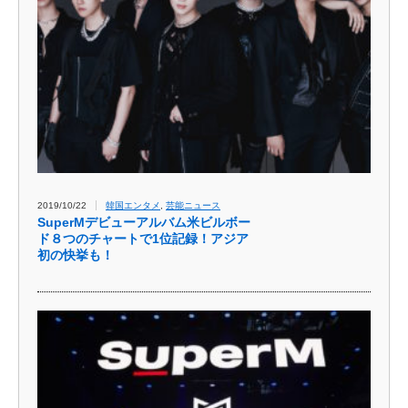
2019/10/22
韓国エンタメ
,
芸能ニュース
SuperMデビューアルバム米ビルボー
ド８つのチャートで1位記録！アジア
初の快挙も！