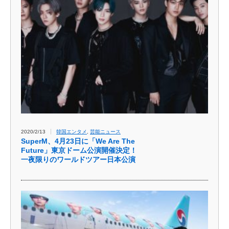
2020/2/13
韓国エンタメ
,
芸能ニュース
SuperM、4月23日に「We Are The
Future」東京ドーム公演開催決定！
一夜限りのワールドツアー日本公演