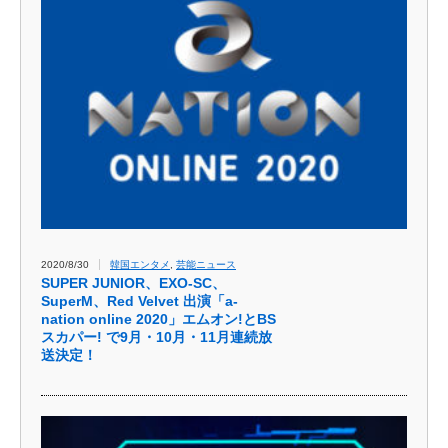
2020/8/30
韓国エンタメ
,
芸能ニュース
SUPER JUNIOR、EXO-SC、
SuperM、Red Velvet 出演「a-
nation online 2020」エムオン!とBS
スカパー! で9月・10月・11月連続放
送決定！