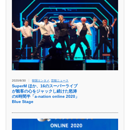
2020/8/30
韓国エンタメ
,
芸能ニュース
SuperM ほか、16のスーパーライブ
が観客の心をジャックし続けた怒涛
の6時間半「a-nation online 2020」
Blue Stage