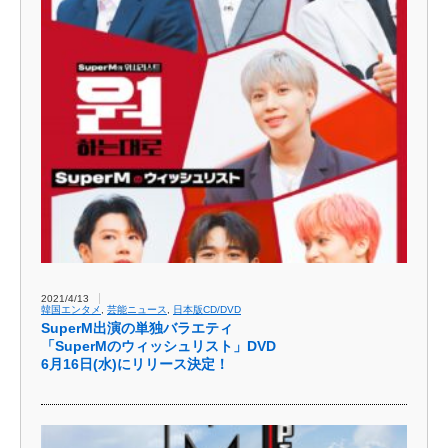
2021/4/13
韓国エンタメ
,
芸能ニュース
,
日本版CD/DVD
SuperM出演の単独バラエティ
「SuperMのウィッシュリスト」DVD
6月16日(水)にリリース決定！