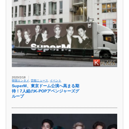
2020/2/18
韓国エンタメ
,
芸能ニュース
,
イベント
SuperM、東京ドーム公演へ高まる期
待！7人組のK-POPアベンジャーズグ
ループ