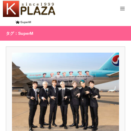
Home
SuperM
タグ：SuperM