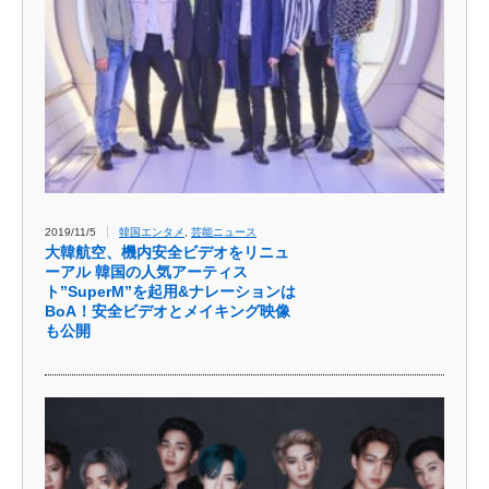
2019/11/5
韓国エンタメ
,
芸能ニュース
大韓航空、機内安全ビデオをリニュ
ーアル 韓国の人気アーティス
ト”SuperM”を起用&ナレーションは
BoA！安全ビデオとメイキング映像
も公開