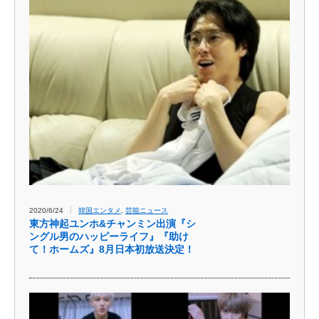
2020/6/24
韓国エンタメ
,
芸能ニュース
東方神起ユンホ&チャンミン出演『シ
ングル男のハッピーライフ』『助け
て！ホームズ』8月日本初放送決定！