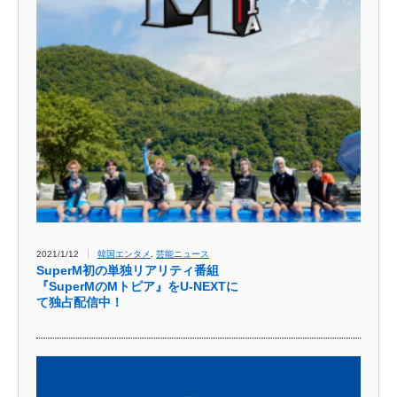
2021/1/12
韓国エンタメ
,
芸能ニュース
SuperM初の単独リアリティ番組
『SuperMのMトピア』をU-NEXTに
て独占配信中！