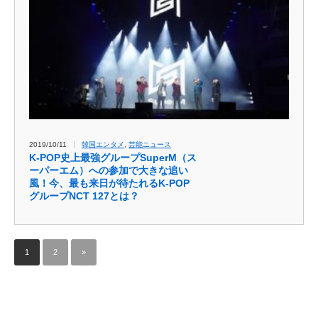
2019/10/11
韓国エンタメ
,
芸能ニュース
K-POP史上最強グループSuperM（ス
ーパーエム）への参加で大きな追い
風！今、最も来日が待たれるK-POP
グループNCT 127とは？
1
2
»