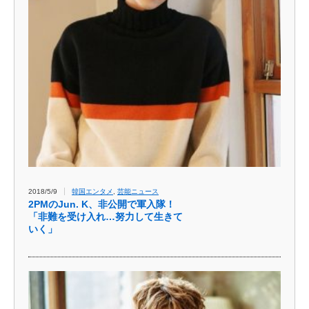
2018/5/9
韓国エンタメ
,
芸能ニュース
2PMのJun. K、非公開で軍入隊！
「非難を受け入れ…努力して生きて
いく」