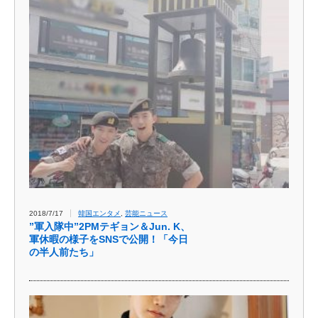
2018/7/17
韓国エンタメ
,
芸能ニュース
”軍入隊中”2PMテギョン＆Jun. K、
軍休暇の様子をSNSで公開！「今日
の半人前たち」