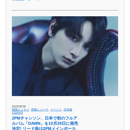
2025/8/28
韓国エンタメ
,
芸能ニュース
,
イベント
,
日本版
CD/DVD
2PMチャンソン、日本で初のフルア
ルバム「DAWN」を10月29日に発売
決定! リード曲は2PMメインボーカ