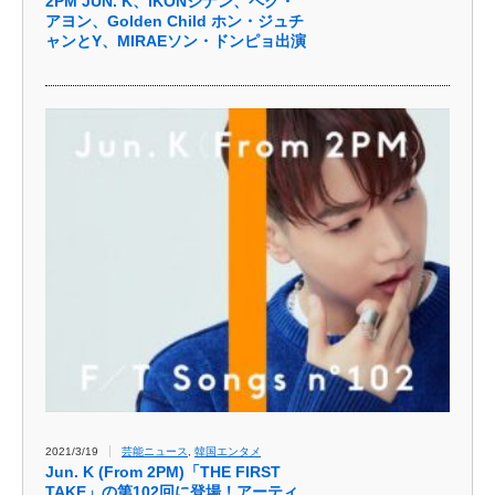
2PM JUN. K、iKONジナン、ペク・
アヨン、Golden Child ホン・ジュチ
ャンとY、MIRAEソン・ドンピョ出演
2021/3/19
芸能ニュース
,
韓国エンタメ
Jun. K (From 2PM)「THE FIRST
TAKE」の第102回に登場！アーティ