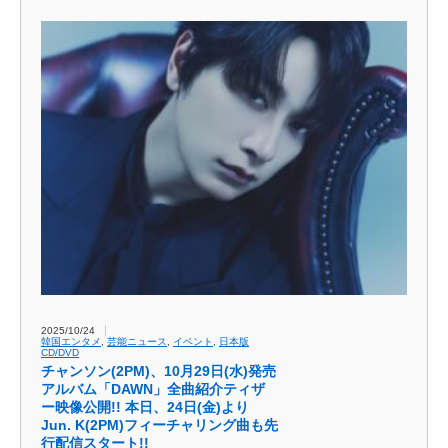
2025/10/24
韓国エンタメ
,
芸能ニュース
,
イベント
,
日本版
CD/DVD
チャンソン(2PM)、10月29日(水)発売
アルバム「DAWN」全曲紹介ティザ
ー映像公開!! 本日、24日(金)より
Jun. K(2PM)フィーチャリング曲も先
行配信スタート!!