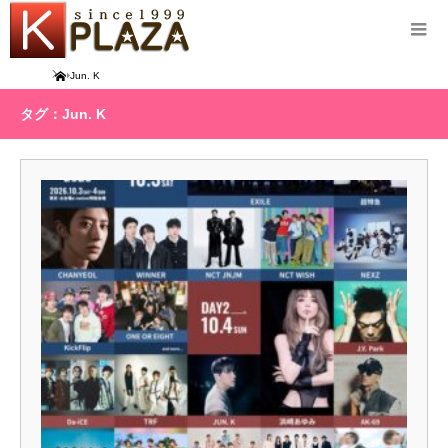
Home
Jun. K
タグ：Jun. K