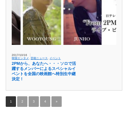
2017/10/16
韓国エンタメ
,
芸能ニュース
,
イベント
2PMから、あなたへ・・・ソロで活
躍するメンバーによるスペシャルイ
ベントを全国の映画館へ特別生中継
決定！
1
2
3
4
»