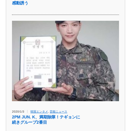
感動誘う
2020/1/3
韓国エンタメ
,
芸能ニュース
2PM JUN. K、満期除隊！テギョンに
続きグループ2番目