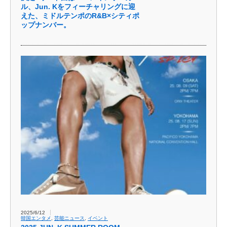
ル、Jun. Kをフィーチャリングに迎
えた、ミドルテンポのR&B×シティポ
ップナンバー。
2025/6/12
韓国エンタメ
,
芸能ニュース
,
イベント