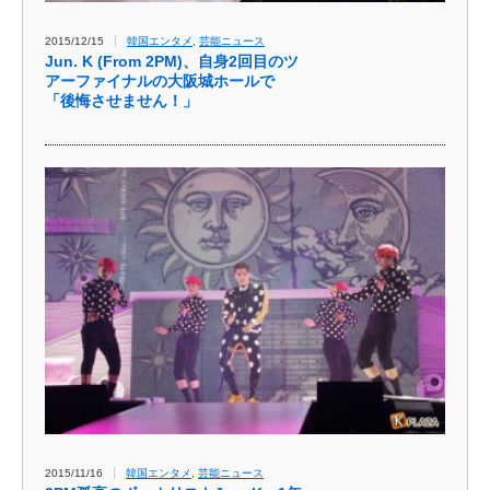
2015/12/15
韓国エンタメ
,
芸能ニュース
Jun. K (From 2PM)、自身2回目のツ
アーファイナルの大阪城ホールで
「後悔させません！」
2015/11/16
韓国エンタメ
,
芸能ニュース