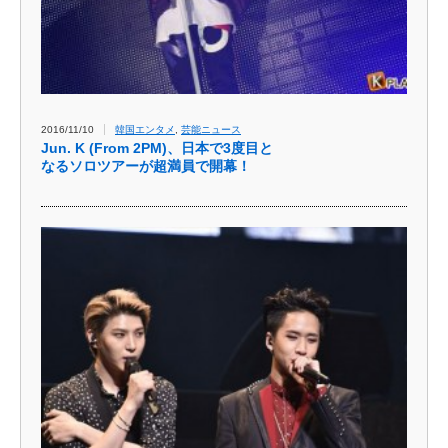
2016/11/10
韓国エンタメ
,
芸能ニュース
Jun. K (From 2PM)、日本で3度目と
なるソロツアーが超満員で開幕！