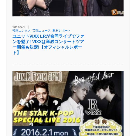
2016/2/5
韓国エンタメ
,
芸能ニュース
,
取材レポート
ユニットVIXX LRが合同ライブでファ
ンを魅了! VIXXは単独コンサートツア
ー開催も決定​!【オフィシャルレポー
ト】