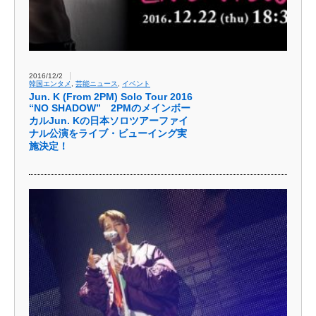
2016/12/2
韓国エンタメ
,
芸能ニュース
,
イベント
Jun. K (From 2PM) Solo Tour 2016
“NO SHADOW” 2PMのメインボー
カルJun. Kの日本ソロツアーファイ
ナル公演をライブ・ビューイング実
施決定！