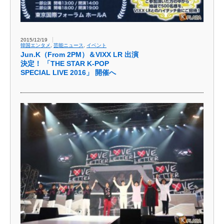
2015/12/19
韓国エンタメ
,
芸能ニュース
,
イベント
Jun.K（From 2PM）＆VIXX LR 出演
決定！ 「THE STAR K-POP
SPECIAL LIVE 2016」 開催へ