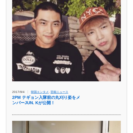
2017/9/4
韓国エンタメ
,
芸能ニュース
2PM テギョン入隊前の丸刈り姿をメ
ンバーJUN. Kが公開！