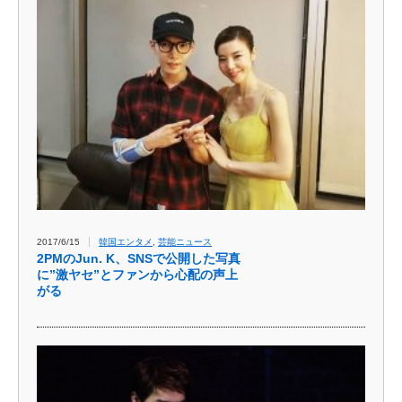
2017/6/15
韓国エンタメ
,
芸能ニュース
2PMのJun. K、SNSで公開した写真
に”激ヤセ”とファンから心配の声上
がる