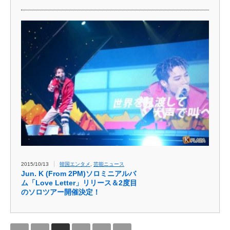
2015/10/13
韓国エンタメ
,
芸能ニュース
Jun. K (From 2PM)ソロミニアルバ
ム「Love Letter」リリース＆2度目
のソロツアー開催決定！