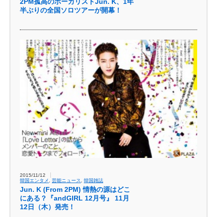
2PM孤高のボーカリストJun. K、1年
半ぶりの全国ソロツアーが開幕！
2015/11/12
韓国エンタメ
,
芸能ニュース
,
韓国雑誌
Jun. K (From 2PM) 情熱の源はどこ
にある？『andGIRL 12月号』 11月
12日（木）発売！