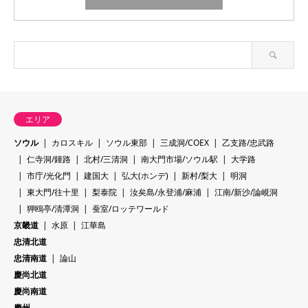
エリア
ソウル
カロスキル
ソウル東部
三成洞/COEX
乙支路/忠武路
仁寺洞/鍾路
北村/三清洞
南大門市場/ソウル駅
大学路
市庁/光化門
建国大
弘大(ホンデ)
新村/梨大
明洞
東大門/往十里
梨泰院
汝矣島/永登浦/麻浦
江南/新沙/論峴洞
狎鴎亭/清潭洞
蚕室/ロッテワールド
京畿道
水原
江華島
忠清北道
忠清南道
論山
慶尚北道
慶尚南道
慶州