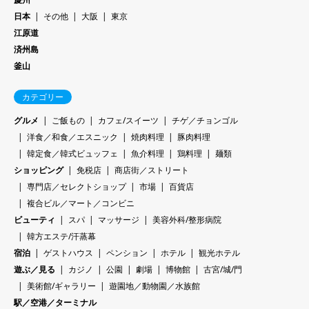
日本
その他
大阪
東京
江原道
済州島
釜山
カテゴリー
グルメ
ご飯もの
カフェ/スイーツ
チゲ／チョンゴル
洋食／和食／エスニック
焼肉料理
豚肉料理
韓定食／韓式ビュッフェ
魚介料理
鶏料理
麺類
ショッピング
免税店
商店街／ストリート
専門店／セレクトショップ
市場
百貨店
複合ビル／マート／コンビニ
ビューティ
スパ
マッサージ
美容外科/整形病院
韓方エステ/汗蒸幕
宿泊
ゲストハウス
ペンション
ホテル
観光ホテル
遊ぶ／見る
カジノ
公園
劇場
博物館
古宮/城/門
美術館/ギャラリー
遊園地／動物園／水族館
駅／空港／ターミナル