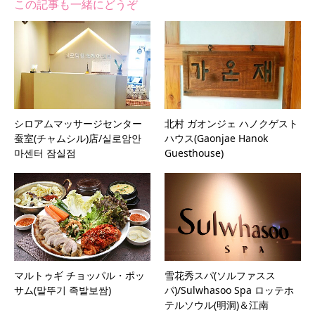
この記事も一緒にどうぞ
シロアムマッサージセンター
北村 ガオンジェ ハノクゲスト
蚕室(チャムシル)店/실로암안
ハウス(Gaonjae Hanok
마센터 잠실점
Guesthouse)
マルトゥギ チョッパル・ポッ
雪花秀スパ(ソルファスス
サム(말뚜기 족발보쌈)
パ)/Sulwhasoo Spa ロッテホ
テルソウル(明洞)＆江南