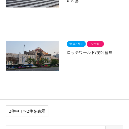
아리움
遊ぶ／見る
ソウル
ロッテワールド/롯데월드
2件中 1〜2件を表示