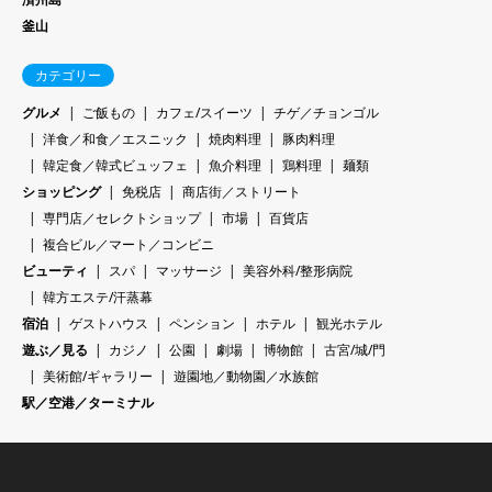
釜山
カテゴリー
グルメ
ご飯もの
カフェ/スイーツ
チゲ／チョンゴル
洋食／和食／エスニック
焼肉料理
豚肉料理
韓定食／韓式ビュッフェ
魚介料理
鶏料理
麺類
ショッピング
免税店
商店街／ストリート
専門店／セレクトショップ
市場
百貨店
複合ビル／マート／コンビニ
ビューティ
スパ
マッサージ
美容外科/整形病院
韓方エステ/汗蒸幕
宿泊
ゲストハウス
ペンション
ホテル
観光ホテル
遊ぶ／見る
カジノ
公園
劇場
博物館
古宮/城/門
美術館/ギャラリー
遊園地／動物園／水族館
駅／空港／ターミナル