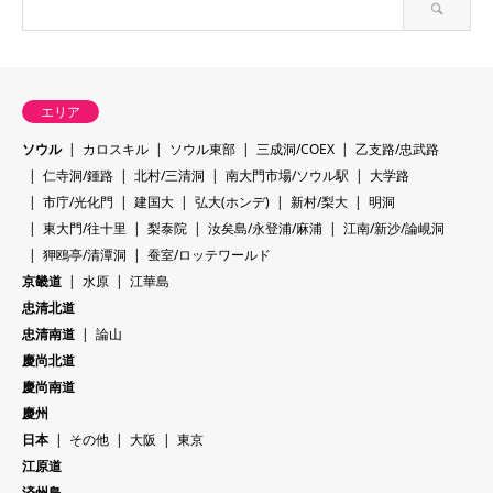
エリア
ソウル
カロスキル
ソウル東部
三成洞/COEX
乙支路/忠武路
仁寺洞/鍾路
北村/三清洞
南大門市場/ソウル駅
大学路
市庁/光化門
建国大
弘大(ホンデ)
新村/梨大
明洞
東大門/往十里
梨泰院
汝矣島/永登浦/麻浦
江南/新沙/論峴洞
狎鴎亭/清潭洞
蚕室/ロッテワールド
京畿道
水原
江華島
忠清北道
忠清南道
論山
慶尚北道
慶尚南道
慶州
日本
その他
大阪
東京
江原道
済州島