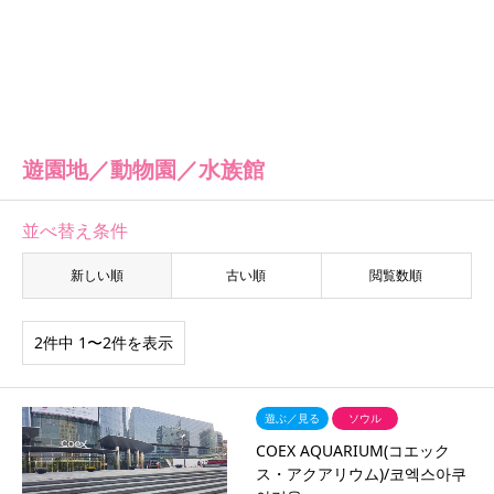
遊園地／動物園／水族館
並べ替え条件
新しい順
古い順
閲覧数順
2件中 1〜2件を表示
遊ぶ／見る
ソウル
COEX AQUARIUM(コエック
ス・アクアリウム)/코엑스아쿠