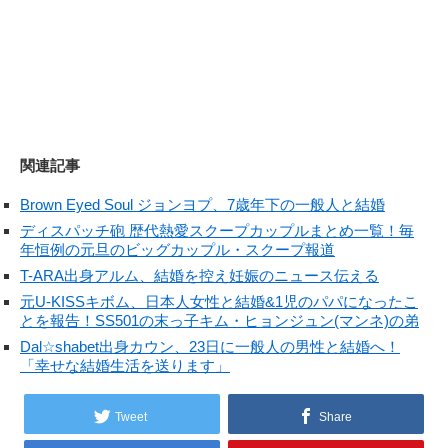
関連記事
Brown Eyed Soul ジョンヨプ、7歳年下の一般人と結婚
ディスパッチ砲 歴代熱愛スクープカップルまとめ一覧！毎
年恒例の元旦のビッグカップル・スクープ報道
T-ARA出身アルム、結婚を控え妊娠のニュース伝える
元U-KISSキボム、日本人女性と結婚&1児のパパになったこ
とを報告！SS501の末っ子キム・ヒョンジュン(マンネ)の弟
Dal☆shabet出身カウン、23日に一般人の男性と結婚へ！
「幸せな結婚生活を送ります」
Tweet
Share