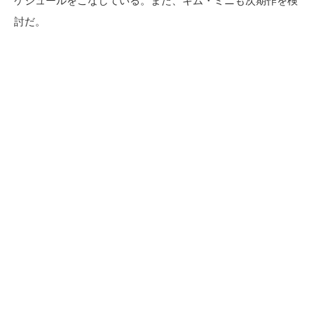
ケジュールをこなしている。また、キム・ミニも次期作を検
討だ。