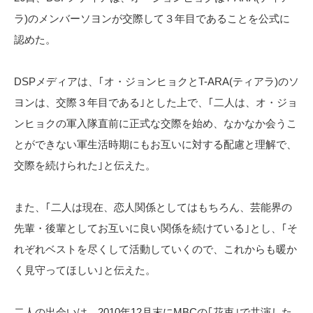
ラ)のメンバーソヨンが交際して３年目であることを公式に
認めた。
DSPメディアは、｢オ・ジョンヒョクとT-ARA(ティアラ)のソ
ヨンは、交際３年目である｣とした上で、｢二人は、オ・ジョ
ンヒョクの軍入隊直前に正式な交際を始め、なかなか会うこ
とができない軍生活時期にもお互いに対する配慮と理解で、
交際を続けられた｣と伝えた。
また、｢二人は現在、恋人関係としてはもちろん、芸能界の
先輩・後輩としてお互いに良い関係を続けている｣とし、｢そ
れぞれベストを尽くして活動していくので、これからも暖か
く見守ってほしい｣と伝えた。
二人の出会いは、2010年12月末にMBCの｢花束｣で共演した