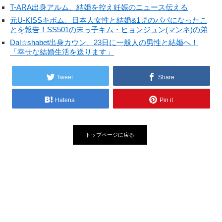
T-ARA出身アルム、結婚を控え妊娠のニュース伝える
元U-KISSキボム、日本人女性と結婚&1児のパパになったこ
とを報告！SS501の末っ子キム・ヒョンジュン(マンネ)の弟
Dal☆shabet出身カウン、23日に一般人の男性と結婚へ！
「幸せな結婚生活を送ります」
Tweet
Share
Hatena
Pin it
トップページに戻る