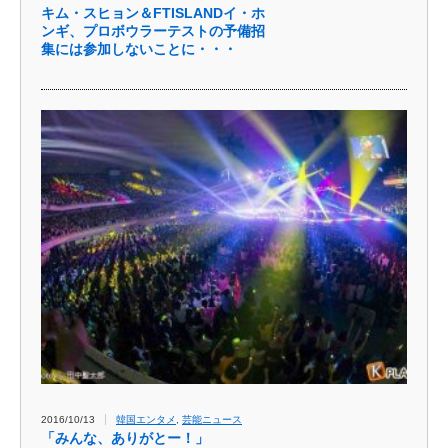
キム・スヒョン＆FTISLANDイ・ホ
ンギ、プロボウラーテストの予備招
集には参加しないことに・・・
2016/10/13
韓国エンタメ
,
芸能ニュース
「みんな、ありがとー！」