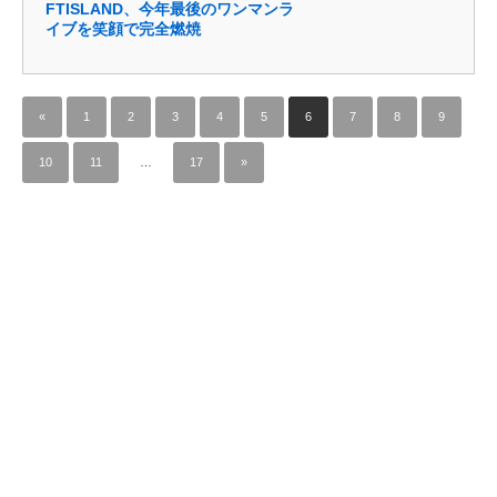
FTISLAND、今年最後のワンマンラ
イブを笑顔で完全燃焼
«
1
2
3
4
5
6
7
8
9
10
11
…
17
»