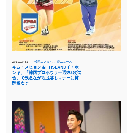
2016/10/31
韓国エンタメ
,
芸能ニュース
キム・スヒョン＆FTISLANDイ・ホ
ンギ、「韓国プロボウラー選抜2次試
合」で残念ながら脱落もマナーに賛
辞相次ぐ