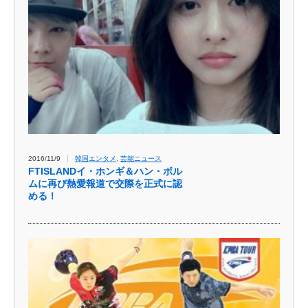
2016/11/9
韓国エンタメ
,
芸能ニュース
FTISLANDイ・ホンギ＆ハン・ボル
ムに再び熱愛報道で交際を正式に認
める！