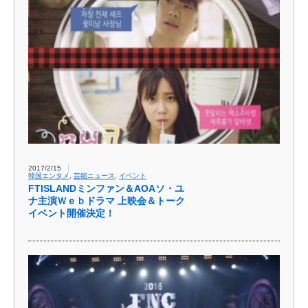
2017/2/15
韓国エンタメ
,
芸能ニュース
,
イベント
FTISLANDミンファン＆AOAソ・ユ
ナ主演Ｗｅｂドラマ 上映会＆トーク
イベント開催決定！