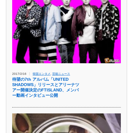
2017/2/16
韓国エンタメ
,
芸能ニュース
待望の7th アルバム「UNITED
SHADOWS」リリースとアリーナツ
アー開催決定のFTISLAND、メンバ
ー動画インタビュー公開