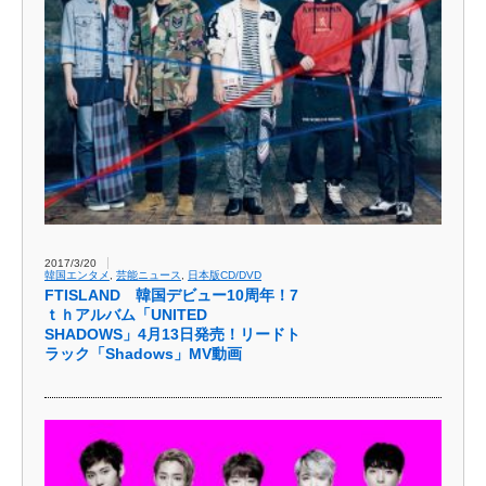
2017/3/20
韓国エンタメ
,
芸能ニュース
,
日本版CD/DVD
FTISLAND 韓国デビュー10周年！7
ｔｈアルバム「UNITED
SHADOWS」4月13日発売！リードト
ラック「Shadows」MV動画