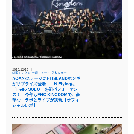
2016/12/12
韓国エンタメ
,
芸能ニュース
,
取材レポート
AOAのステージにFTISLANDホンギ
がサプライズ登場！ N.Flyingは
「Hello SOLO」を初パフォーマン
ス！ 今年もFNC KINGDOMで、豪
華なコラボとライブが実現【オフィ
シャルレポ】