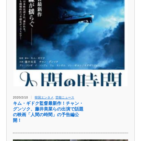
2020/2/10
韓国エンタメ
,
芸能ニュース
キム・ギドク監督最新作！チャン・
グンソク、藤井美菜らの出演で話題
の映画「人間の時間」の予告編公
開！