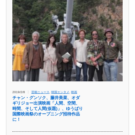
2019/2/8
芸能ニュース
,
韓国エンタメ
,
映画
チャン・グンソク、藤井美菜、オダ
ギリジョー出演映画「人間、空間、
時間、そして人間(仮題)」、ゆうばり
国際映画祭のオープニング招待作品
に！