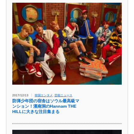
2017/12/13
韓国エンタメ
,
芸能ニュース
防弾少年団の宿舎はソウル最高級マ
ンション！漢南洞のHannam THE
HILLに大きな注目集まる