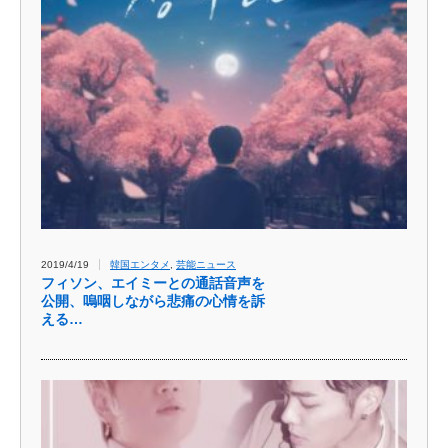
2019/4/19
韓国エンタメ
,
芸能ニュース
フィソン、エイミーとの通話音声を
公開、嗚咽しながら悲痛の心情を訴
える…