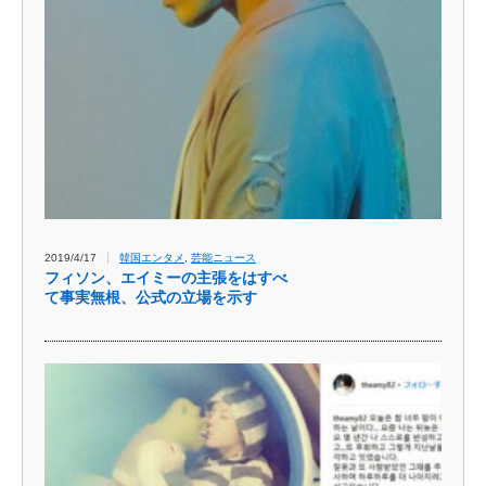
2019/4/17
韓国エンタメ
,
芸能ニュース
フィソン、エイミーの主張をはすべ
て事実無根、公式の立場を示す