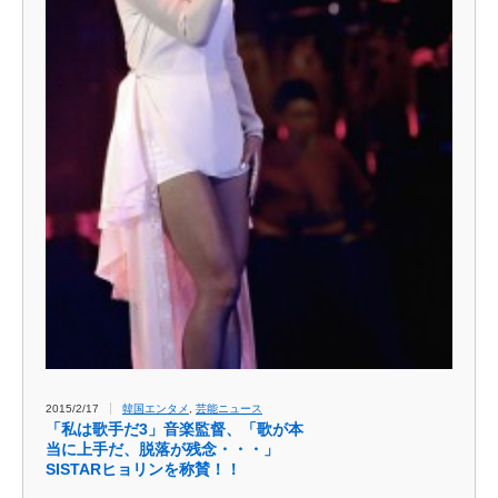
2015/2/17
韓国エンタメ
,
芸能ニュース
「私は歌手だ3」音楽監督、「歌が本
当に上手だ、脱落が残念・・・」
SISTARヒョリンを称賛！！