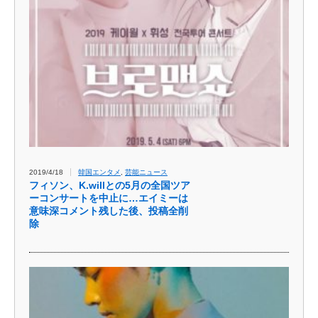
2019/4/18
韓国エンタメ
,
芸能ニュース
フィソン、K.willとの5月の全国ツア
ーコンサートを中止に…エイミーは
意味深コメント残した後、投稿全削
除