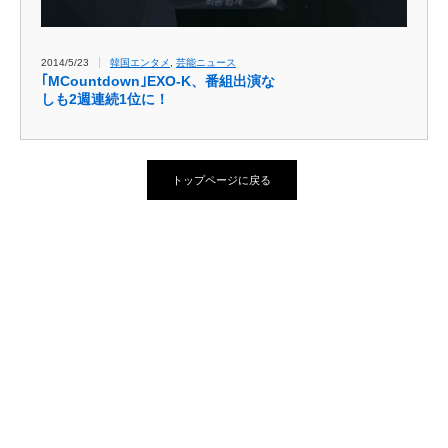
2014/5/23
韓国エンタメ
,
芸能ニュース
｢MCountdown｣EXO-K、番組出演な
しも2週連続1位に！
トップページに戻る