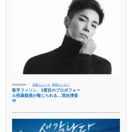
2020/3/26
芸能ニュース
,
韓国エンタメ
歌手フィソン、3度目のプロポフォー
ル投薬疑惑が報じられる…現在捜査
中