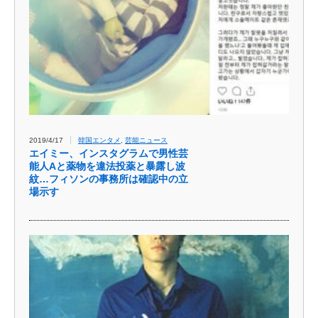
2019/4/17
韓国エンタメ
,
芸能ニュース
エイミー、インスタグラムで男性芸
能人Aと薬物を違法投薬と暴露し波
紋…フィソンの事務所は確認中の立
場示す