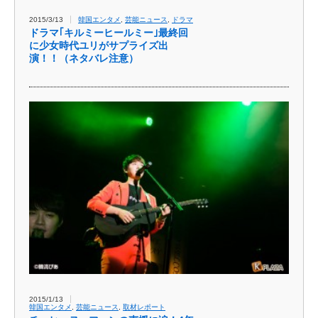
2015/3/13
韓国エンタメ
,
芸能ニュース
,
ドラマ
ドラマ｢キルミーヒールミー｣最終回
に少女時代ユリがサプライズ出
演！！（ネタバレ注意）
2015/1/13
韓国エンタメ
,
芸能ニュース
,
取材レポート