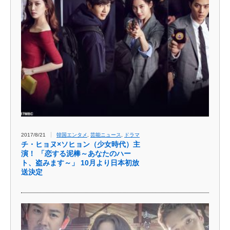
2017/8/21
韓国エンタメ
,
芸能ニュース
,
ドラマ
チ・ヒョヌ×ソヒョン（少女時代）主
演！ 「恋する泥棒～あなたのハー
ト、盗みます～」 10月より日本初放
送決定