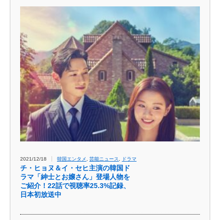
2021/12/18
韓国エンタメ
,
芸能ニュース
,
ドラマ
チ・ヒョヌ＆イ・セヒ主演の韓国ド
ラマ「紳士とお嬢さん」登場人物を
ご紹介！22話で視聴率25.3%記録、
日本初放送中