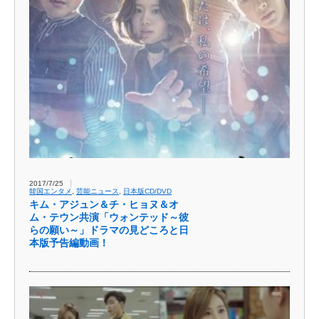
2017/7/25
韓国エンタメ
,
芸能ニュース
,
日本版CD/DVD
キム・アジュン＆チ・ヒョヌ＆オ
ム・テウン共演「ウォンテッド～彼
らの願い～」ドラマの見どころと日
本版予告編動画！