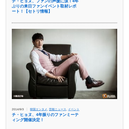
チ・ヒョヌ、ファンの声援に涙！4年
ぶりの来日ファンイベント取材レポ
ート！【セトリ情報】
2014/9/3
韓国エンタメ
,
芸能ニュース
,
イベント
チ​・ヒョヌ、4年振りのファンミーテ
ィング開催決定！