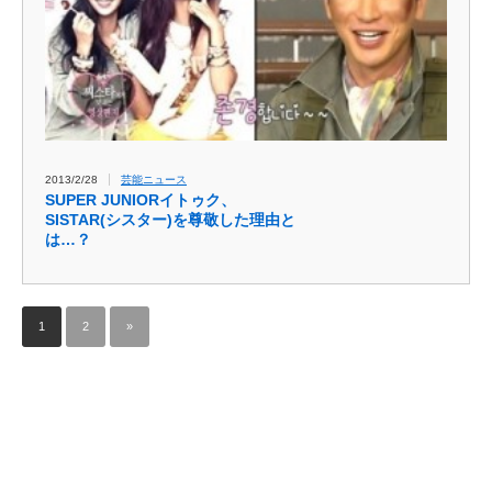
2013/2/28
芸能ニュース
SUPER JUNIORイトゥク、
SISTAR(シスター)を尊敬した理由と
は…？
1
2
»