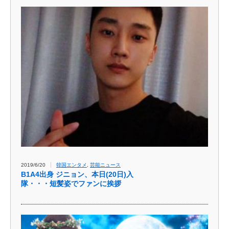
2019/6/20
韓国エンタメ
,
芸能ニュース
B1A4出身 ジニョン、本日(20日)入
隊・・・短髪姿でファンに挨拶