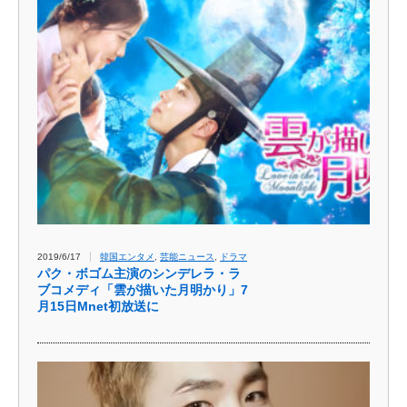
2019/6/17
韓国エンタメ
,
芸能ニュース
,
ドラマ
パク・ボゴム主演のシンデレラ・ラ
ブコメディ「雲が描いた月明かり」7
月15日Mnet初放送に