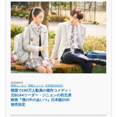
2019/9/21
韓国エンタメ
,
芸能ニュース
,
日本版CD/DVD
韓国で190万人動員の傑作コメディ！
元B1A4リーダー・ジニョンの初主演
映画『僕の中のあいつ』日本版DVD
発売決定