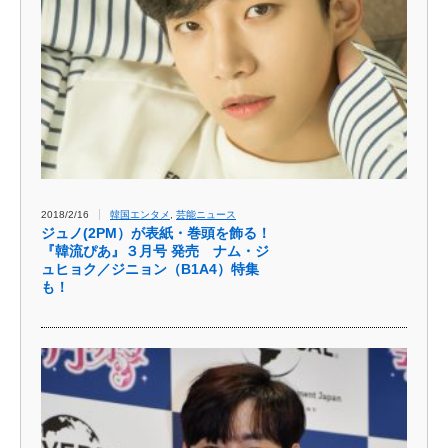
2018/2/16
韓国エンタメ
,
芸能ニュース
ジュノ(2PM）が表紙・巻頭を飾る！
『韓流ぴあ』３月号 発売 ナム・ジ
ュヒョク／ジニョン（B1A4）特集
も！