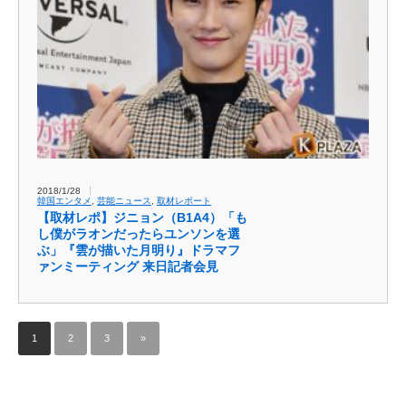
2018/1/28
韓国エンタメ
,
芸能ニュース
,
取材レポート
【取材レポ】ジニョン（B1A4）「も
し僕がラオンだったらユンソンを選
ぶ」『雲が描いた月明り』ドラマフ
ァンミーティング 来日記者会見
1
2
3
»