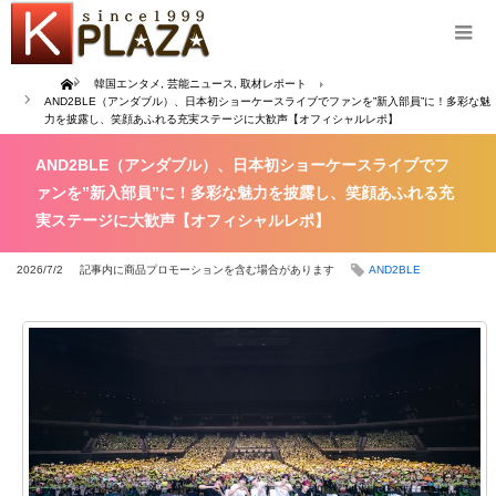
Home
韓国エンタメ
,
芸能ニュース
,
取材レポート
AND2BLE（アンダブル）、日本初ショーケースライブでファンを”新入部員”に！多彩な魅
力を披露し、笑顔あふれる充実ステージに大歓声【オフィシャルレポ】
AND2BLE（アンダブル）、日本初ショーケースライブでフ
ァンを”新入部員”に！多彩な魅力を披露し、笑顔あふれる充
実ステージに大歓声【オフィシャルレポ】
2026/7/2
記事内に商品プロモーションを含む場合があります
AND2BLE