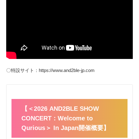
〇特設サイト：https://www.and2ble-jp.com
【＜2026 AND2BLE SHOW
CONCERT：Welcome to
Qurious＞ In Japan開催概要】