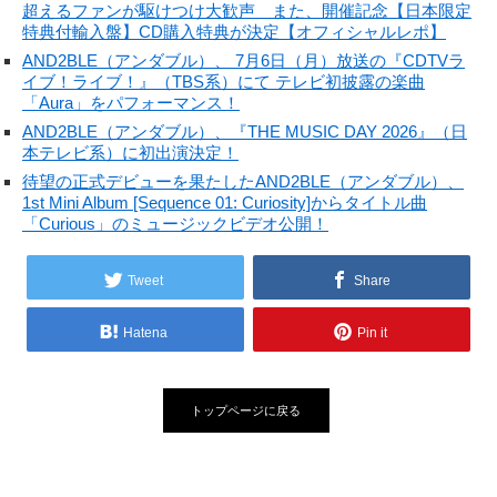
超えるファンが駆けつけ大歓声 また、開催記念【日本限定
特典付輸入盤】CD購入特典が決定【オフィシャルレポ】
AND2BLE（アンダブル）、 7月6日（月）放送の『CDTVラ
イブ！ライブ！』（TBS系）にて テレビ初披露の楽曲
「Aura」をパフォーマンス！
AND2BLE（アンダブル）、『THE MUSIC DAY 2026』（日
本テレビ系）に初出演決定！
待望の正式デビューを果たしたAND2BLE（アンダブル）、
1st Mini Album [Sequence 01: Curiosity]からタイトル曲
「Curious」のミュージックビデオ公開！
Tweet
Share
Hatena
Pin it
トップページに戻る