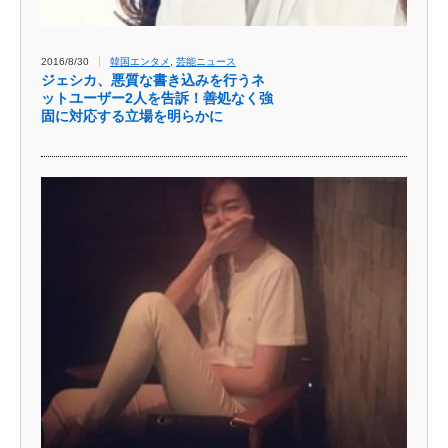
2016/8/30
韓国エンタメ
,
芸能ニュース
ジェシカ、悪質な書き込みを行うネ
ットユーザー2人を告訴！善処なく強
固に対応する立場を明らかに