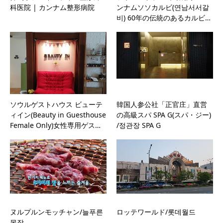
科医院 | カンナム整形病院
ンナムソソカルビ(연남서서갈
비) 60年の伝統のあるカルビ…
ソウルゲストハウス ビューテ
韓国人参公社「正官庄」直営
ィイン(Beauty in Guesthouse
の高級スパ SPA G(スパ・ジー)
Female Only)女性専用ゲス…
/정관장 SPA G
ヌルプルンモッチャン/늘푸른
ロッテワールド/롯데월드
목장