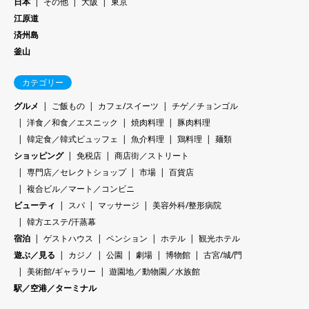
日本
その他
大阪
東京
江原道
済州島
釜山
カテゴリー
グルメ
ご飯もの
カフェ/スイーツ
チゲ／チョンゴル
洋食／和食／エスニック
焼肉料理
豚肉料理
韓定食／韓式ビュッフェ
魚介料理
鶏料理
麺類
ショッピング
免税店
商店街／ストリート
専門店／セレクトショップ
市場
百貨店
複合ビル／マート／コンビニ
ビューティ
スパ
マッサージ
美容外科/整形病院
韓方エステ/汗蒸幕
宿泊
ゲストハウス
ペンション
ホテル
観光ホテル
遊ぶ／見る
カジノ
公園
劇場
博物館
古宮/城/門
美術館/ギャラリー
遊園地／動物園／水族館
駅／空港／ターミナル