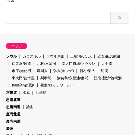
エリア
ソウル
カロスキル
ソウル東部
三成洞/COEX
乙支路/忠武路
仁寺洞/鍾路
北村/三清洞
南大門市場/ソウル駅
大学路
市庁/光化門
建国大
弘大(ホンデ)
新村/梨大
明洞
東大門/往十里
梨泰院
汝矣島/永登浦/麻浦
江南/新沙/論峴洞
狎鴎亭/清潭洞
蚕室/ロッテワールド
京畿道
水原
江華島
忠清北道
忠清南道
論山
慶尚北道
慶尚南道
慶州