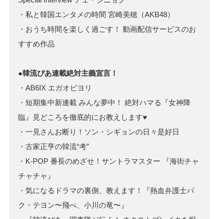
・私と韓国エンタメの時間 宮崎美穂（AKB48）
・おうち時間を楽しく過ごす！ 動画配信サービスのお
すすめ作品
●韓流ぴあ連載絶対主義宣言！
・AB6IX エガオビヨリ
・短期集中新連載 みんな夢中！ 絶対ハマる『女神降
臨』見どころを徹底的にお教えします♥
・一見さんお断り！ソン・シギョンの日々是好日
・古家正亨の韓流“考”
・K-POP 番長のめざせ！サントラマスター 『海街チャ
チャチャ』
・気になるドラマの裏側、教えます！『熱血弁護士パ
ク・テヨン〜飛べ、小川の竜〜』