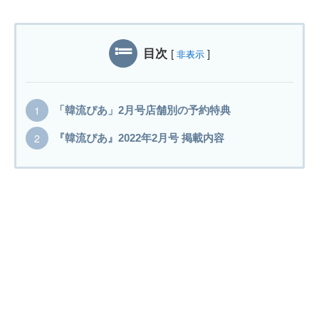
目次
[
]
非表示
「韓流ぴあ」2月号店舗別の予約特典
『韓流ぴあ』2022年2月号 掲載内容