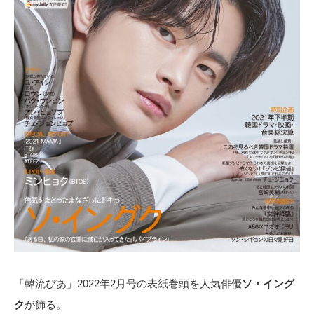
「韓流ぴあ」2022年2月号の表紙巻頭を人気俳優
ソ・イング
ク
が飾る。