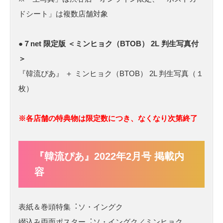
ドシート」は複数店舗対象
●７net 限定版 ＜ミンヒョク（BTOB） 2L 判生写真付
＞
『韓流ぴあ』 ＋ ミンヒョク（BTOB） 2L 判生写真（１
枚）
※各店舗の特典物は限定数につき、なくなり次第終了
『韓流ぴあ』2022年2月号 掲載内
容
表紙＆巻頭特集︓ソ・イングク
綴込み両面ポスター︓ソ・イングク／ミンヒョク