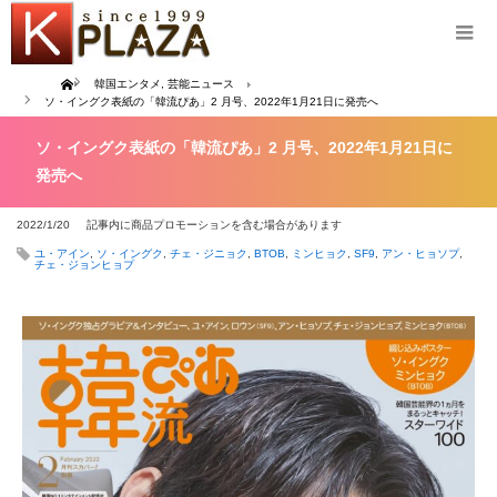
Home
韓国エンタメ
,
芸能ニュース
ソ・イングク表紙の「韓流ぴあ」2 月号、2022年1月21日に発売へ
ソ・イングク表紙の「韓流ぴあ」2 月号、2022年1月21日に
発売へ
2022/1/20
記事内に商品プロモーションを含む場合があります
ユ・アイン
,
ソ・イングク
,
チェ・ジニョク
,
BTOB
,
ミンヒョク
,
SF9
,
アン・ヒョソプ
,
チェ・ジョンヒョプ