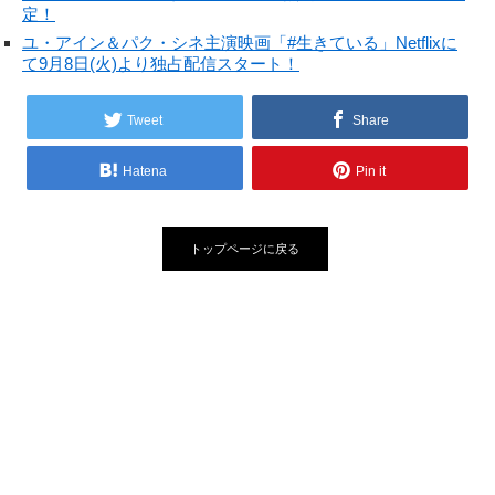
定！
ユ・アイン＆パク・シネ主演映画「#生きている」Netflixに
て9月8日(火)より独占配信スタート！
Tweet
Share
Hatena
Pin it
トップページに戻る