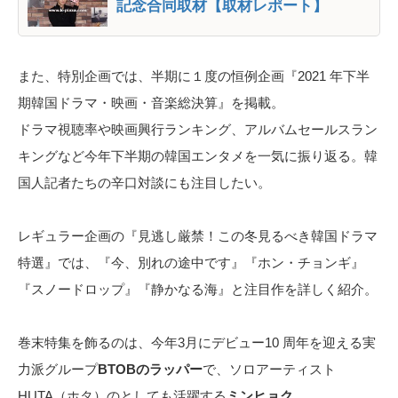
記念合同取材【取材レポート】
また、特別企画では、半期に１度の恒例企画『2021 年下半
期韓国ドラマ・映画・音楽総決算』を掲載。
ドラマ視聴率や映画興行ランキング、アルバムセールスラン
キングなど今年下半期の韓国エンタメを一気に振り返る。韓
国人記者たちの辛口対談にも注目したい。
レギュラー企画の『見逃し厳禁！この冬見るべき韓国ドラマ
特選』では、『今、別れの途中です』『ホン・チョンギ』
『スノードロップ』『静かなる海』と注目作を詳しく紹介。
巻末特集を飾るのは、今年3月にデビュー10 周年を迎える実
力派グループ
BTOBのラッパー
で、ソロアーティスト
HUTA（ホタ）のとしても活躍する
ミンヒョク
。