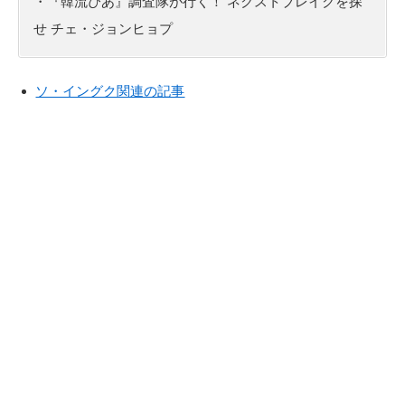
・『韓流ぴあ』調査隊が行く！ ネクストブレイクを探
せ チェ・ジョンヒョプ
ソ・イングク関連の記事