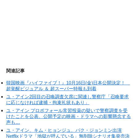
関連記事
韓国映画『ハイファイブ！』10月16日(金)日本公開決定！
超覚醒ビジュアル ＆ 超スーパー特報も到着
ユ・アイン2回目の召喚調査欠席に関連し警察庁「召喚要求
に応じなければ逮捕・拘束礼状もあり」
ユ・アイン プロポフォール常習投薬の疑いで警察調査を受
けたことを公表、公開予定の映画・ドラマへの影響懸念する
声も…
ユ・アイン、キム・ヒョンジュ、パク・ジョンミン出演
Netflixドラマ「地獄が呼んでいる」無削除シナリオ集発売決