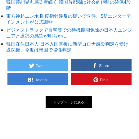
韓国芸能界も感染者続く 韓国首都圏は社会的距離の確保4段
階
東方神起ユンホ 防疫指針違反の疑いで立件、SMエンターテ
インメントが公式謝罪
ビジネストラックで自宅等での待機期間免除の日本人エンジ
ニアと通訳の感染が明らかに
韓国在住日本人 日本入国直後に新型コロナ感染判定を受け
退院後、今度は韓国で陽性判定
Tweet
Share
Hatena
Pin it
トップページに戻る