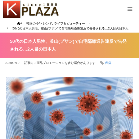
Home
韓国の今/トレンド
,
ライフ＆ビューティー
50代の日本人男性、釜山(プサン)で自宅隔離通告違反で告発される…2人目の日本人
50代の日本人男性、釜山(プサン)で自宅隔離通告違反で告発
される…2人目の日本人
2020/7/10
記事内に商品プロモーションを含む場合があります
疾病