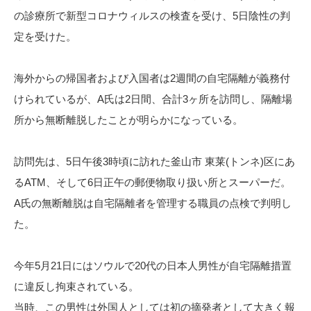
の診療所で新型コロナウィルスの検査を受け、5日陰性の判
定を受けた。
海外からの帰国者および入国者は2週間の自宅隔離が義務付
けられているが、A氏は2日間、合計3ヶ所を訪問し、隔離場
所から無断離脱したことが明らかになっている。
訪問先は、5日午後3時頃に訪れた釜山市 東莱(トンネ)区にあ
るATM、そして6日正午の郵便物取り扱い所とスーパーだ。
A氏の無断離脱は自宅隔離者を管理する職員の点検で判明し
た。
今年5月21日にはソウルで20代の日本人男性が自宅隔離措置
に違反し拘束されている。
当時、この男性は外国人としては初の摘発者として大きく報