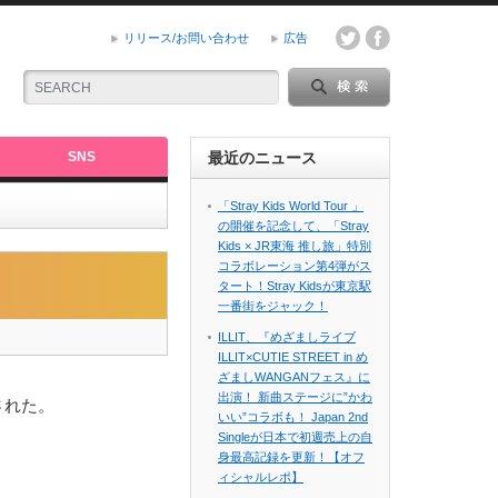
リリース/お問い合わせ
広告
SNS
最近のニュース
「Stray Kids World Tour 」
の開催を記念して、「Stray
Kids × JR東海 推し旅」特別
コラボレーション第4弾がス
タート！Stray Kidsが東京駅
一番街をジャック！
ILLIT、『めざましライブ
ILLIT×CUTIE STREET in め
ざましWANGANフェス』に
出演！ 新曲ステージに”かわ
開催された。
いい”コラボも！ Japan 2nd
Singleが日本で初週売上の自
身最高記録を更新！【オフ
ィシャルレポ】