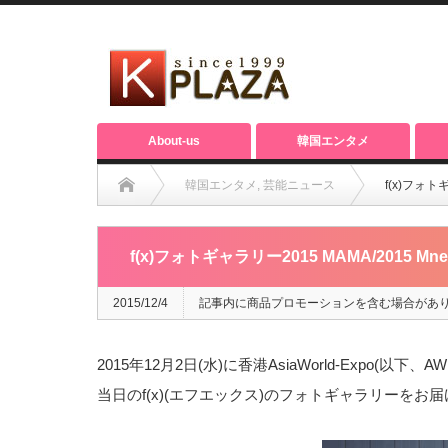
About-us
韓国エンタメ
韓国エンタメ
,
芸能ニュース
f(x)フォトギ
f(x)フォトギャラリー2015 MAMA/2015 Mnet 
2015/12/4
記事内に商品プロモーションを含む場合があ
2015年12月2日(水)に香港AsiaWorld-Expo(以下、AW
当日のf(x)(エフエックス)のフォトギャラリーをお