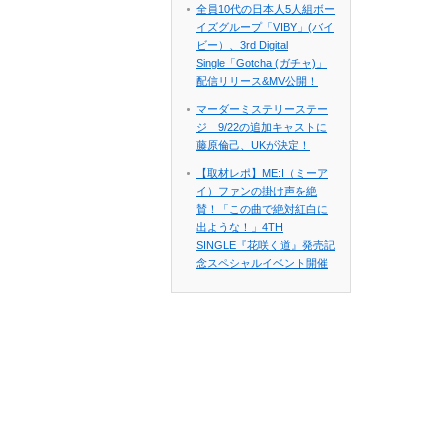
全員10代の日本人5人組ボー
イズグループ「VIBY」(バイ
ビー）、3rd Digital
Single「Gotcha (ガチャ)」
配信リリース&MV公開！
マーダーミステリーステー
ジ 9/22の追加キャストに
藤原倫己、UKが決定！
【取材レポ】ME:I（ミーア
イ）ファンの掛け声を絶
賛！「この曲で絶対紅白に
出ような！」4TH
SINGLE『花咲く道』発売記
念スペシャルイベント開催