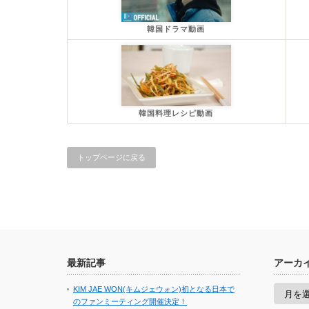
韓国ドラマ動画
韓国料理レシピ動画
トップページに戻る
最新記事
アーカ
ア
KIM JAE WON(キムジェウォン)初となる日本で
ー
のファンミーティング開催決定！
カ