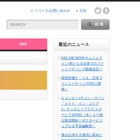
リリース/お問い合わせ
広告
SNS
最近のニュース
KIM JAE WON(キムジェウ
ォン)初となる日本でのファ
ンミーティング開催決定！
韓国俳優ナ・イヌ、日本フ
ァンミーティング9月に開
催！
ヒョンビン×チョン・ウソン
『メイド・イン・コリア
2』ディズニープラス スタ
ーにて9月9日（水）より独
占配信開始！ポスタービジ
ュアル＆予告編解禁！
釜山公演を大成功に収めた