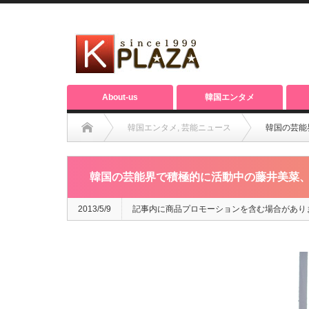
About-us
韓国エンタメ
韓国エンタメ
,
芸能ニュース
韓国の芸能
韓国の芸能界で積極的に活動中の藤井美菜、神
2013/5/9
記事内に商品プロモーションを含む場合があり