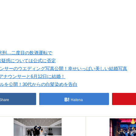
を求刑…二度目の飲酒運転で
盗疑惑については公式に否定
ナウンサーのウエディング写真公開！幸せいっぱい美しい結婚写真
 アナウンサーと6月12日に結婚！
イルを公開！30代からの白髪染めを告白
Share
Hatena