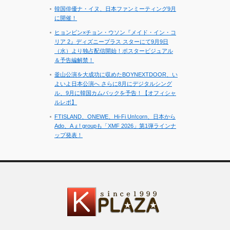
イ
韓国俳優ナ・イヌ、日本ファンミーティング9月
ブ
に開催！
ヒョンビン×チョン・ウソン『メイド・イン・コ
リア 2』ディズニープラス スターにて9月9日
（水）より独占配信開始！ポスタービジュアル
＆予告編解禁！
釜山公演を大成功に収めたBOYNEXTDOOR、い
よいよ日本公演へ さらに8月にデジタルシング
ル、9月に韓国カムバックを予告！【オフィシャ
ルレポ】
FTISLAND、ONEWE、Hi-Fi Un!corn、日本から
Ado、Aぇ! groupも「XMF 2026」第1弾ラインナ
ップ発表！