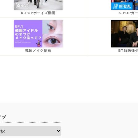
K-POPボーイズ動画
K-POPガ
韓国メイク動画
BTS(防弾
イブ