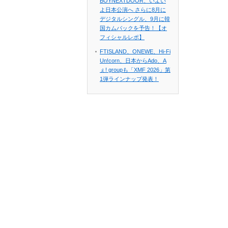
BOYNEXTDOOR、いよい
よ日本公演へ さらに8月に
デジタルシングル、9月に韓
国カムバックを予告！【オ
フィシャルレポ】
FTISLAND、ONEWE、Hi-Fi
Un!corn、日本からAdo、A
ぇ! groupも「XMF 2026」第
1弾ラインナップ発表！