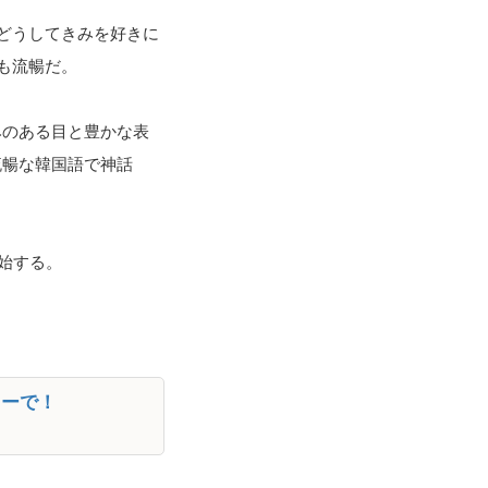
どうしてきみを好きに
も流暢だ。
みのある目と豊かな表
流暢な韓国語で神話
開始する。
ターで！