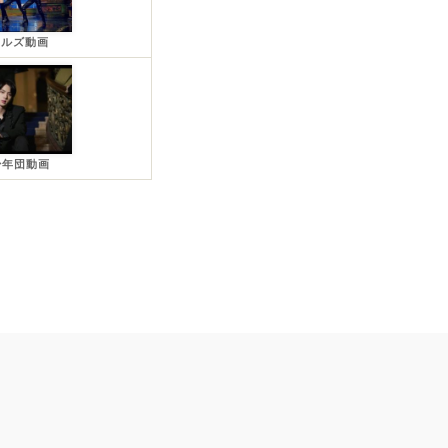
ールズ動画
少年団動画