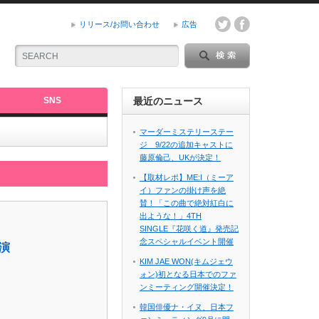
リリース/お問い合わせ
広告
SNS
最近のニュース
マーダーミステリーステー
ジ 9/22の追加キャストに
藤原倫己、UKが決定！
【取材レポ】ME:I（ミーア
イ）ファンの掛け声を絶
賛！「この曲で絶対紅白に
出ような！」4TH
SINGLE『花咲く道』発売記
念スペシャルイベント開催
演
KIM JAE WON(キムジェウ
ォン)初となる日本でのファ
ンミーティング開催決定！
韓国俳優ナ・イヌ、日本フ