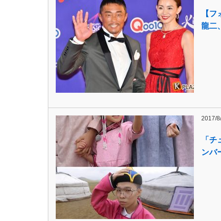
【フ
龍二、
2017/8
「チ
ンバ