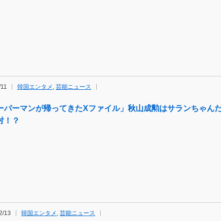
/11
韓国エンタメ
,
芸能ニュース
ーパーマンが帰ってきたXファイル」秋山成勲はサランちゃんだ
対！？
2/13
韓国エンタメ
,
芸能ニュース