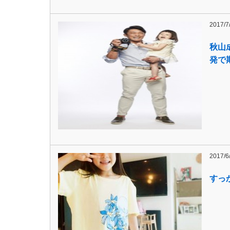
2017/7
秋山
発で
2017/6
すっ