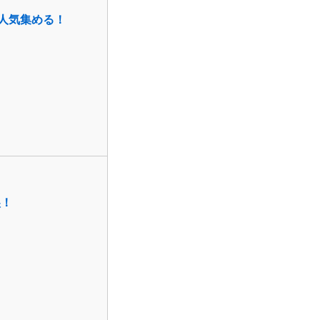
が人気集める！
涙！