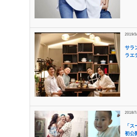
2019/3
サラ
ラエ
2018/7
「ス
初公