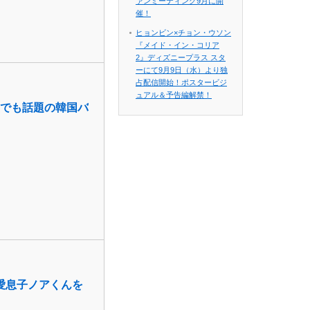
ァンミーティング9月に開
催！
ヒョンビン×チョン・ウソン
『メイド・イン・コリア
2』ディズニープラス スタ
ーにて9月9日（水）より独
占配信開始！ポスタービジ
ュアル＆予告編解禁！
出演でも話題の韓国バ
愛息子ノアくんを