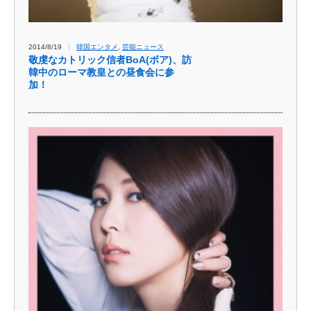
2014/8/19
韓国エンタメ
,
芸能ニュース
敬虔なカトリック信者BoA(ボア)、訪
韓中のローマ教皇との昼食会に参
加！