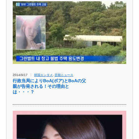
2014/9/17
韓国エンタメ
,
芸能ニュース
行政当局によりBoA(ボア)とBoAの父
親が告発される！その理由と
は・・・？