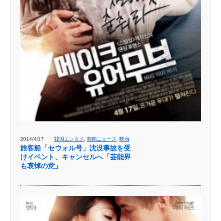
2014/4/17
韓国エンタメ
,
芸能ニュース
,
映画
旅客船「セウォル号」沈没事故を受
けイベント、キャンセルへ「芸能界
も哀悼の意」