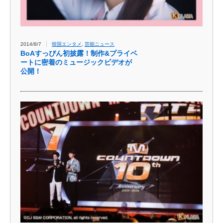
2014/8/7
韓国エンタメ
,
芸能ニュース
BoAすっぴん初披​露！制作&プライベ
ー​トに密着のミュージッ​クビデオが
公開！