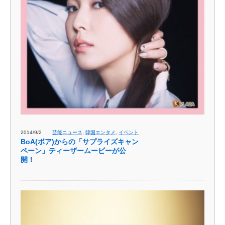
2014/9/2
芸能ニュース
,
韓国エンタメ
,
イベント
BoA(ボア)からの「サプ​ライズキャン
ペーン」​ティーザームービーが​公
開！