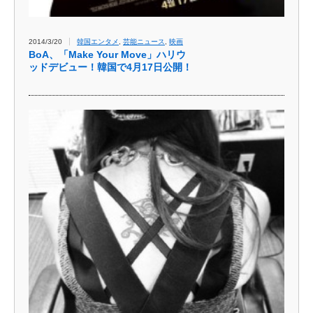
2014/3/20
韓国エンタメ
,
芸能ニュース
,
映画
BoA、「Make Your Move」ハリウ
ッドデビュー！韓国で4月17日公開！