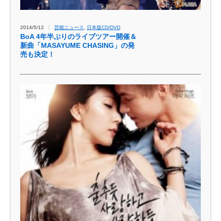
2014/5/12
芸能ニュース
,
日本版CD/DVD
BoA 4年半ぶりのライブツ​アー開催＆
新曲「MA​SAYUME CHASING」の発​
売も決定！