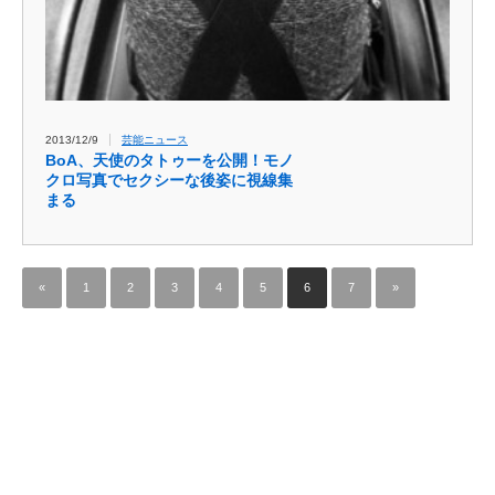
2013/12/9
芸能ニュース
BoA、天使のタトゥーを公開！モノ
クロ写真でセクシーな後姿に視線集
まる
«
1
2
3
4
5
6
7
»