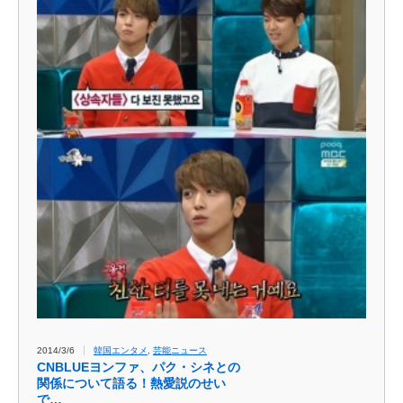
2014/3/6
韓国エンタメ
,
芸能ニュース
CNBLUEヨンファ、パク・シネとの
関係について語る！熱愛説のせい
で…