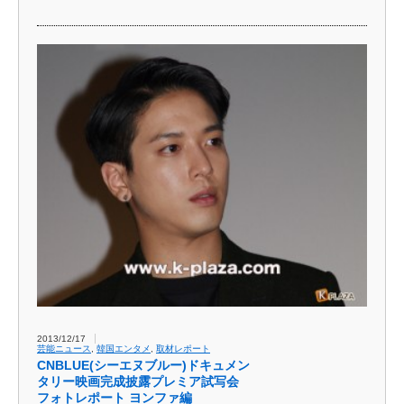
2013/12/17
芸能ニュース
,
韓国エンタメ
,
取材レポート
CNBLUE(シーエヌブルー)ドキュメン
タリー映画完成披露プレミア試写会
フォトレポート ヨンファ編