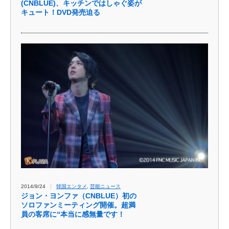
(CNBLUE)、キッチンではしゃぐ姿が
キュート！DVD発売迫る
2014/9/24
韓国エンタメ
,
芸能ニュース
ジョン・ヨンファ（CNBLUE）初の
ソロファンミーティング開催。超満
員の客席に“本当に感無量です！