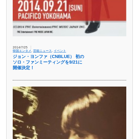
2014/7/25
韓国エンタメ
,
芸能ニュース
,
イベント
ジョ​ン・ヨンファ（CNB​LUE） 初の
ソロ・ファンミー​ティングを9/21に​
開催決定！