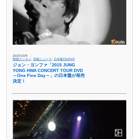
2015/10/5
韓国エンタメ
,
芸能ニュース
,
日本版CD/DVD
ジョン・ヨンファ「2015 JUNG
YONG HWA CONCERT TOUR DVD
～One Fine Day～」の日本盤が発売
決定！