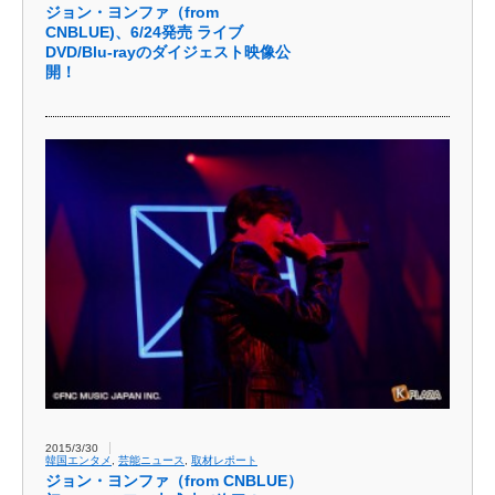
ジョン・ヨンファ（from
CNBLUE)、6/24発売 ライブ
DVD/Blu-rayのダイジェスト映像公
開！
2015/3/30
韓国エンタメ
,
芸能ニュース
,
取材レポート
ジョン・ヨンファ（from CNBLUE）