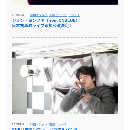
2015/2/3
韓国エンタメ
,
芸能ニュース
,
イベント
ジョン・ヨンファ（from CNBLUE）
日本初単独ライブ追加公演決定！
2015/1/8
韓国エンタメ
,
芸能ニュース
CNBLUEヨンファ、ソロアルバム収