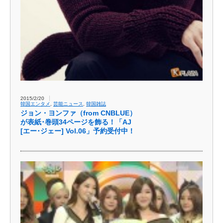
2015/2/20
韓国エンタメ
,
芸能ニュース
,
韓国雑誌
ジョン・ヨンファ（fro​m CNBLUE）
が表紙･巻頭34ページを飾​る！「AJ
[エー･ジェー] Vol.06」予約受付中！