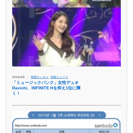
2015/2/9
韓国エンタメ
,
芸能ニュース
「ミュージックバンク」女性デュオ
Davichi、INFINITE Hを抑え1位に輝
く！