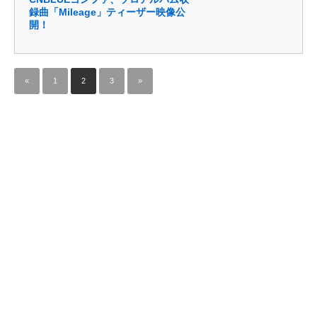
録曲「Mileage」ティーザー映像公
開！
«
1
2
3
»