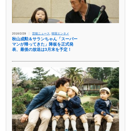
2016/2/29
芸能ニュース
,
韓国エンタメ
秋山成勲＆サランちゃん「スーパー
マンが帰ってきた」降板を正式発
表、最後の放送は3月末を予定！