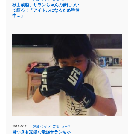
秋山成勲、サランちゃんの夢につい
て語る！「アイドルになるため準備
中…」
2017/9/17
韓国エンタメ
,
芸能ニュース
目つきも完璧な最強サランちゃ