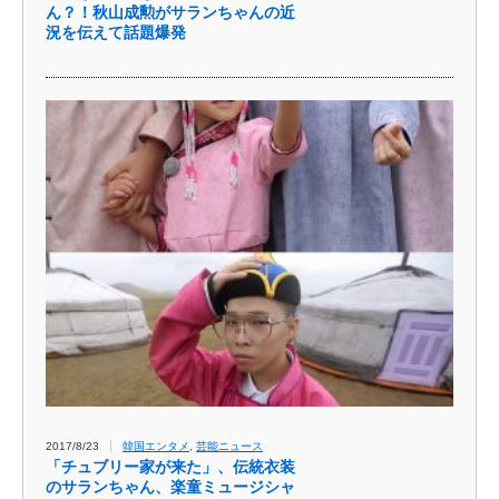
ん？！秋山成勲がサランちゃんの近
況を伝えて話題爆発
2017/8/23
韓国エンタメ
,
芸能ニュース
「チュブリー家が来た」、伝統衣装
のサランちゃん、楽童ミュージシャ