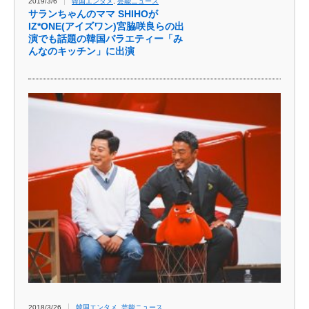
2019/3/6
韓国エンタメ
,
芸能ニュース
サランちゃんのママ SHIHOが
IZ*ONE(アイズワン)宮脇咲良らの出
演でも話題の韓国バラエティー「み
んなのキッチン」に出演
2018/3/26
韓国エンタメ
,
芸能ニュース