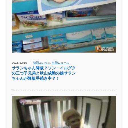
2015/12/10
韓国エンタメ
,
芸能ニュース
サランちゃん降板？ソン・イルグク
の三つ子兄弟と秋山成勲の娘サラン
ちゃんが降板手続き中？！