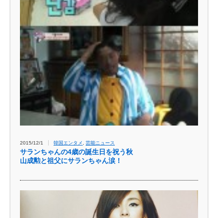
2015/12/1
韓国エンタメ
,
芸能ニュース
サランちゃんの4歳の誕生日を祝う秋
山成勲と祖父にサランちゃん涙！