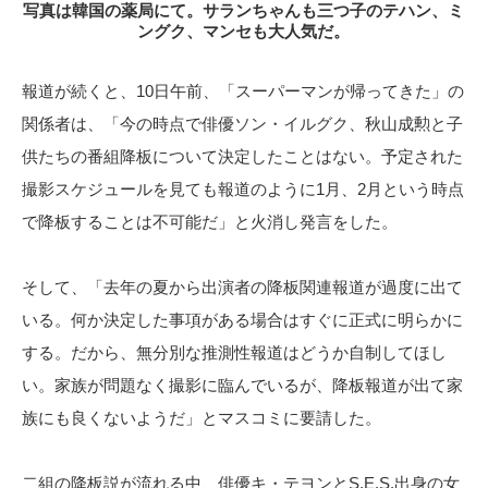
写真は韓国の薬局にて。サランちゃんも三つ子のテハン、ミ
ングク、マンセも大人気だ。
報道が続くと、10日午前、「スーパーマンが帰ってきた」の
関係者は、「今の時点で俳優ソン・イルグク、秋山成勲と子
供たちの番組降板について決定したことはない。予定された
撮影スケジュールを見ても報道のように1月、2月という時点
で降板することは不可能だ」と火消し発言をした。
そして、「去年の夏から出演者の降板関連報道が過度に出て
いる。何か決定した事項がある場合はすぐに正式に明らかに
する。だから、無分別な推測性報道はどうか自制してほし
い。家族が問題なく撮影に臨んでいるが、降板報道が出て家
族にも良くないようだ」とマスコミに要請した。
二組の降板説が流れる中、俳優キ・テヨンとS.E.S.出身の女