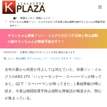
Home
韓国エンタメ
,
芸能ニュース
サランちゃん降板？ソン・イルグクの三つ子兄弟と秋山成勲の娘サランちゃんが降板手続
き中？！
サランちゃん降板？ソン・イルグクの三つ子兄弟と秋山成勲
の娘サランちゃんが降板手続き中？！
2015/12/10
記事内に商品プロモーションを含む場合があります
ユジン
,
秋山成勲
,
サランちゃん
,
ソン’・イルグク
,
S.E.S
,
キ・テヨン
去年の夏から何度か浮上しては消えていた、俳優ソン・イル
グクのKBS 2TV「ハッピーサンデー－スーパーマンが帰って
きた」(以下「スーパーマンが帰ってきた」) 番組降板の噂に
続き、今度は格闘技選手秋山成勲も降板説が報道され、関心
が集まっている。