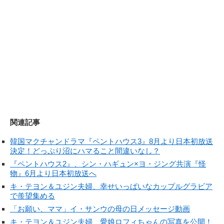
関連記事
韓国マクチャンドラマ『ペントハウス3』8月より日本初放送
決定！どっぷり沼にハマること間違いなし？
『ペントハウス2』、シン・ハギュン×ヨ・ジング共演『怪
物』6月より日本初放送へ
キ・テヨン＆ユジン夫婦、幸せいっぱいなカップルグラビア
で羨望集める
「お願い、ママ」イ・サンウの母の日メッセージ動画
キ・テヨン＆ユジン夫婦、愛娘ロフィちゃんの写真を公開！