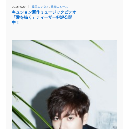
2015/7/20
韓国エンタメ
,
芸能ニュース
キュジョン新作ミュージックビデオ
「愛を描く」ティーザ​ー好評公開
中！