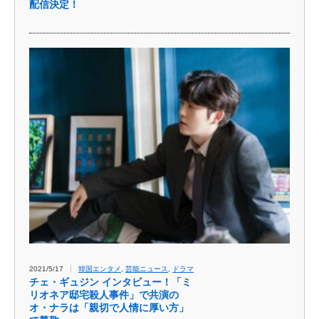
配信決定！
2021/5/17
韓国エンタメ
,
芸能ニュース
,
ドラマ
チェ・ギュジン インタビュー！「ミ
リオネア邸宅殺人事件」で共演の
オ・ナラは「親切で人情に厚い方」