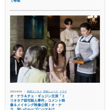
で尊敬
2021/4/19
韓国エンタメ
,
芸能ニュース
,
ドラマ
オ・ナラ＆チェ・ギュジン主演「ミ
リオネア邸宅殺人事件」コメント映
像＆メイキング映像公開！オ・ナ
ラ、笑いのループにハマる!?