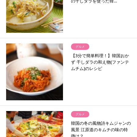
の干しダラを使った韓…
グルメ
【3分で簡単料理！】韓国おか
ず 干しダラの和え物(ファンテ
ムチム)のレシピ
グルメ
韓国の冬の風物詩キムジャンの
風景 江原道のキムチの味の特
徴は？