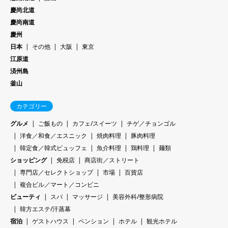
慶尚北道
慶尚南道
慶州
日本
その他
大阪
東京
江原道
済州島
釜山
カテゴリー
グルメ
ご飯もの
カフェ/スイーツ
チゲ／チョンゴル
洋食／和食／エスニック
焼肉料理
豚肉料理
韓定食／韓式ビュッフェ
魚介料理
鶏料理
麺類
ショッピング
免税店
商店街／ストリート
専門店／セレクトショップ
市場
百貨店
複合ビル／マート／コンビニ
ビューティ
スパ
マッサージ
美容外科/整形病院
韓方エステ/汗蒸幕
宿泊
ゲストハウス
ペンション
ホテル
観光ホテル