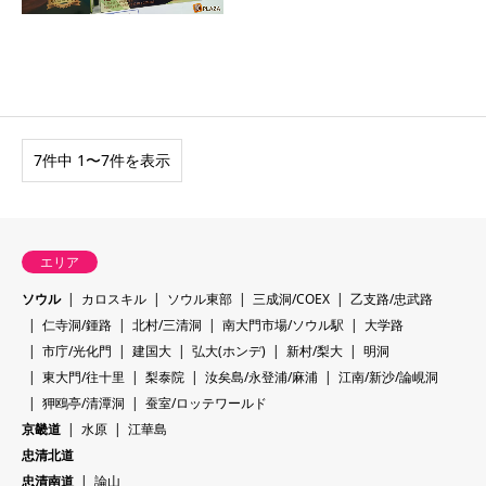
7件中 1〜7件を表示
エリア
ソウル
カロスキル
ソウル東部
三成洞/COEX
乙支路/忠武路
仁寺洞/鍾路
北村/三清洞
南大門市場/ソウル駅
大学路
市庁/光化門
建国大
弘大(ホンデ)
新村/梨大
明洞
東大門/往十里
梨泰院
汝矣島/永登浦/麻浦
江南/新沙/論峴洞
狎鴎亭/清潭洞
蚕室/ロッテワールド
京畿道
水原
江華島
忠清北道
忠清南道
論山