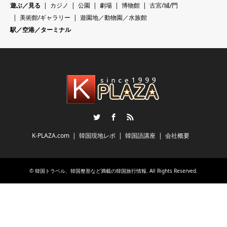
遊ぶ／見る
カジノ
公園
劇場
博物館
古宮/城/門
美術館/ギャラリー
遊園地／動物園／水族館
駅／空港／ターミナル
Twitter
Facebook
RSS
K-PLAZA.com
韓国現地レポ
韓国語講座
会社概要
©
韓国トラベル、韓国整形など満載の韓国旅行情報
. All Rights Reserved.