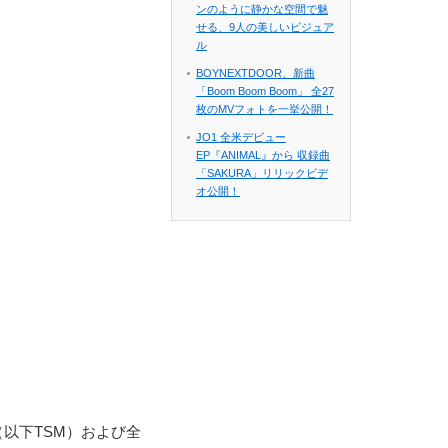
ンのように静かな空間で魅
せる、9人の美しいビジュア
ル
BOYNEXTDOOR、新曲
「Boom Boom Boom」 全27
枚のMVフォトを一挙公開！
JO1 全米デビュー
EP『ANIMAL』から 収録曲
「SAKURA」リリックビデ
オ公開！
（以下TSM）および全