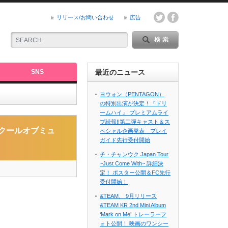
リリース/お問い合わせ
広告
SNS
最近のニュース
ヨウォン（PENTAGON）
の特別出演が決定！『ドリ
ームハイ』 プレミアムライ
門学校と開催
ブ続報!!第二弾キャスト＆ス
京スクールオブミュ
ペシャル企画発表 プレイ
ガイド先行受付開始
チ・チャンウク Japan Tour
~Just Come With~ 詳細決
定！ ポスター公開＆FC先行
受付開始！
&TEAM、 9月リリース
&TEAM KR 2nd Mini Album
‘Mark on Me’ トレーラーフ
ォト公開！ 映画のワンシー