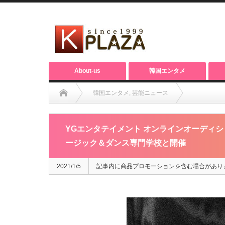
About-us
韓国エンタメ
韓国エンタメ
,
芸能ニュース
YGエンタテイメント オンラインオーディション「2021 YG Gl
YGエンタテイメント オンラインオーディション「20
ージック＆ダンス専門学校と開催
2021/1/5
記事内に商品プロモーションを含む場合があり