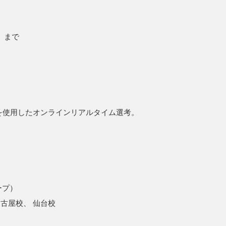
日）まで
mを使用したオンラインリアルタイム選考。
ープ）
名古屋校、 仙台校