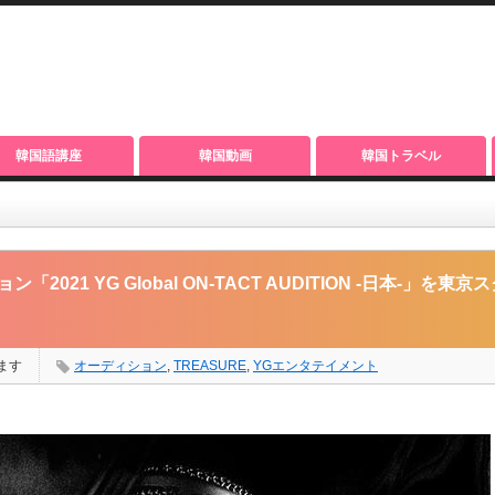
韓国語講座
韓国動画
韓国トラベル
obal ON-TACT AUDITION -日本-」を東京スクールオブミュージック＆ダンス専
21 YG Global ON-TACT AUDITION -日本-」を東
ます
オーディション
,
TREASURE
,
YGエンタテイメント