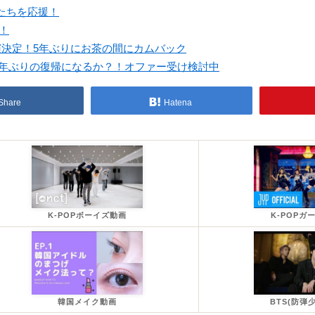
たちを応援！
！
演決定！5年ぶりにお茶の間にカムバック
5年ぶりの復帰になるか？！オファー受け検討中
Share
Hatena
K-POPボーイズ動画
K-POPガ
韓国メイク動画
BTS(防弾