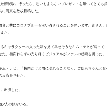
しぶりに撮影現場に行ったら、思いもよらないプレゼントを頂いてとて
共に写真を数枚投稿した。
雨音と共にコロナブルーも洗い流されることを願います。皆さん、
伝えた。
するキャラクターの入った箱を見て幸せそうなキム・テヒが写って
せた。相変わらずの光り輝くビジュアルがファンの感嘆を誘った。
キム・テヒ」「梅雨だけど雨に濡れることなく、ご飯もちゃんと食
の反応を見せた。
」に出演した。
現在2人の娘がいる。