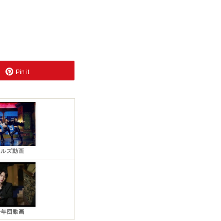
Pin it
ールズ動画
少年団動画