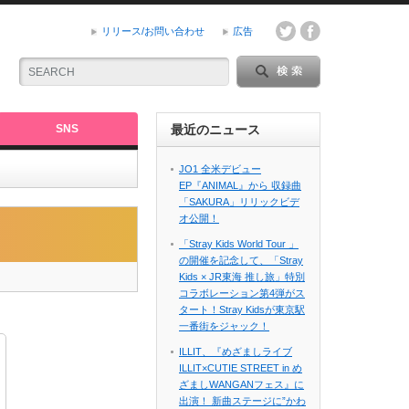
リリース/お問い合わせ
広告
SNS
最近のニュース
JO1 全米デビュー
EP『ANIMAL』から 収録曲
「SAKURA」リリックビデ
オ公開！
「Stray Kids World Tour 」
の開催を記念して、「Stray
Kids × JR東海 推し旅」特別
コラボレーション第4弾がス
タート！Stray Kidsが東京駅
一番街をジャック！
ILLIT、『めざましライブ
ILLIT×CUTIE STREET in め
ざましWANGANフェス』に
出演！ 新曲ステージに”かわ