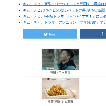
キム・テヒ、新型コロナウイルスと死闘する看護師
キム・テヒとRain(ピ)の甘いベッドの共演CMが話題
キム・テヒ、tvN新ドラマ「ハイバイママ！」に出
キム・テヒ、ドラマ「アンニョン、ママ(仮題)」で
Tweet
韓国ドラマ動画
韓国料理レシピ動画