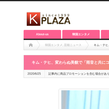
About-us
韓国エンタメ
韓国エンタメ
,
芸能ニュース
キム・テヒ
キム・テヒ、変わらぬ美貌で「雨音と共に
2020/6/25
記事内に商品プロモーションを含む場合があ