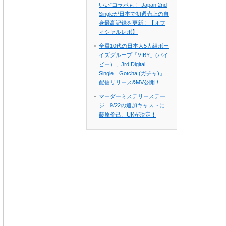
いい”コラボも！ Japan 2nd
Singleが日本で初週売上の自
身最高記録を更新！【オフ
ィシャルレポ】
全員10代の日本人5人組ボー
イズグループ「VIBY」(バイ
ビー）、3rd Digital
Single「Gotcha (ガチャ)」
配信リリース&MV公開！
マーダーミステリーステー
ジ 9/22の追加キャストに
藤原倫己、UKが決定！