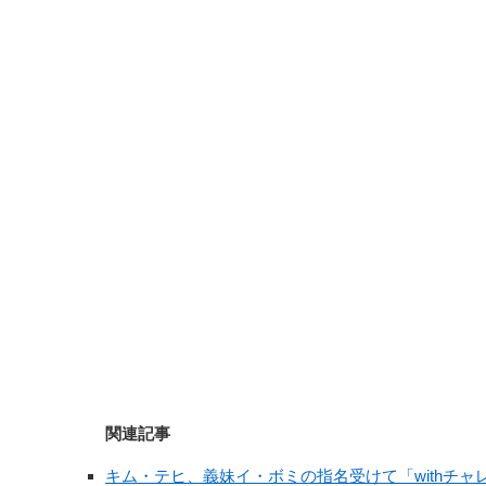
関連記事
キム・テヒ、義妹イ・ボミの指名受けて「withチ