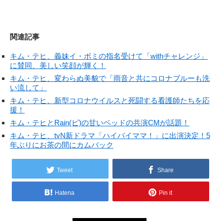
関連記事
キム・テヒ、義妹イ・ボミの指名受けて「withチャレンジ」
に賛同、美しい笑顔が輝く！
キム・テヒ、変わらぬ美貌で「雨音と共にコロナブルーも洗
い流して」
キム・テヒ、新型コロナウイルスと死闘する看護師たちを応
援！
キム・テヒとRain(ピ)の甘いベッドの共演CMが話題！
キム・テヒ、tvN新ドラマ「ハイバイママ！」に出演決定！5
年ぶりにお茶の間にカムバック
Tweet
Share
Hatena
Pin it