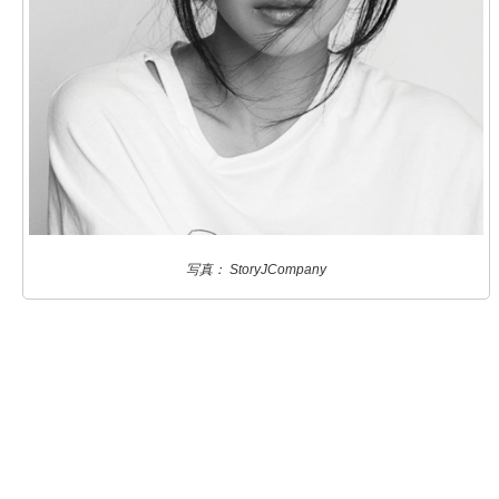
写真： StoryJCompany