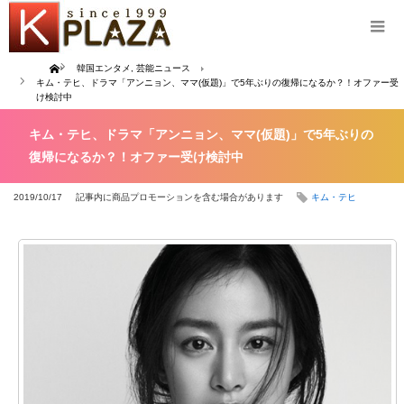
Home
韓国エンタメ
,
芸能ニュース
キム・テヒ、ドラマ「アンニョン、ママ(仮題)」で5年ぶりの復帰になるか？！オファー受
け検討中
キム・テヒ、ドラマ「アンニョン、ママ(仮題)」で5年ぶりの
復帰になるか？！オファー受け検討中
2019/10/17
記事内に商品プロモーションを含む場合があります
キム・テヒ