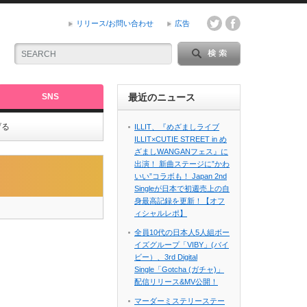
リリース/お問い合わせ
広告
SNS
最近のニュース
げる
ILLIT、『めざましライブ
ILLIT×CUTIE STREET in め
ざましWANGANフェス』に
出演！ 新曲ステージに”かわ
いい”コラボも！ Japan 2nd
Singleが日本で初週売上の自
身最高記録を更新！【オフ
ィシャルレポ】
全員10代の日本人5人組ボー
イズグループ「VIBY」(バイ
ビー）、3rd Digital
Single「Gotcha (ガチャ)」
配信リリース&MV公開！
マーダーミステリーステー