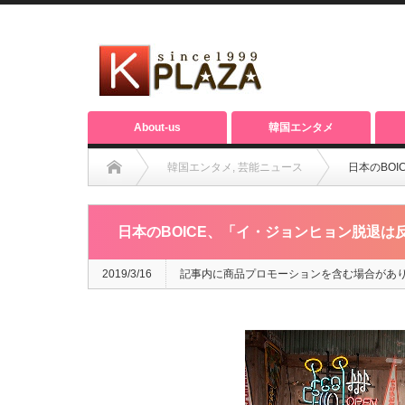
About-us
韓国エンタメ
韓国エンタメ
,
芸能ニュース
日本のBOI
日本のBOICE、「イ・ジョンヒョン脱退は反対
2019/3/16
記事内に商品プロモーションを含む場合があ