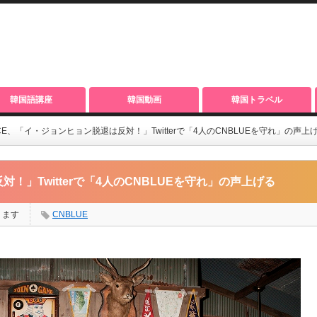
韓国語講座
韓国動画
韓国トラベル
CE、「イ・ジョンヒョン脱退は反対！」Twitterで「4人のCNBLUEを守れ」の声上
！」Twitterで「4人のCNBLUEを守れ」の声上げる
ります
CNBLUE