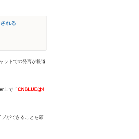
示される
チャットでの発言が報道
er上で「
CNBLUEは4
イブができることを願