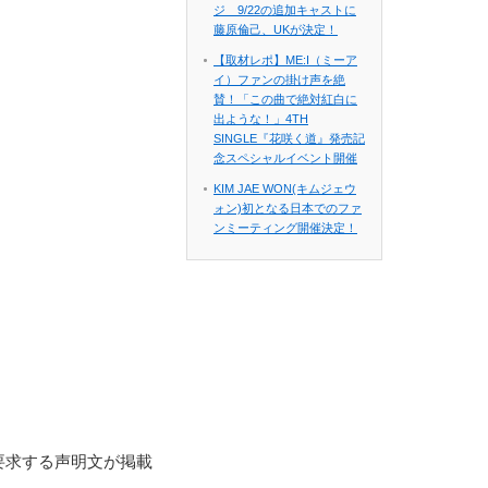
ジ 9/22の追加キャストに
藤原倫己、UKが決定！
【取材レポ】ME:I（ミーア
イ）ファンの掛け声を絶
賛！「この曲で絶対紅白に
出ような！」4TH
SINGLE『花咲く道』発売記
念スペシャルイベント開催
KIM JAE WON(キムジェウ
ォン)初となる日本でのファ
ンミーティング開催決定！
要求する声明文が掲載