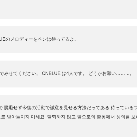
LUEのメロディーをペンは待ってるよ。
みせてください。 CNBLUE は4人です。 どうかお願い………。
で 脱退せず今後の活動で誠意を見せる方法だってある 待っている
으로 받아들이지 마세요. 탈퇴하지 않고 앞으로의 활동에서 성의를 보