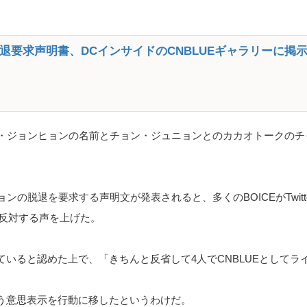
脱退要求声明書、DCインサイドのCNBLUEギャラリーに掲
イ・ジョンヒョンの名前とチョン・ジュニョンとのカカオトークの
ンの脱退を要求する声明文が発表されると、多くのBOICEがTwitt
反対する声を上げた。
いると認めた上で、「きちんと反省して4人でCNBLUEとしてラ
う意思表示を行動に移したというわけだ。