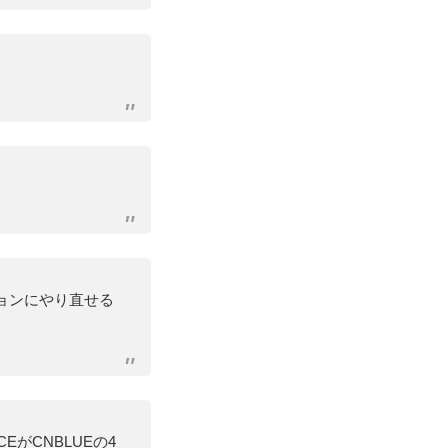
ョンにやり直せる
がCNBLUEの4