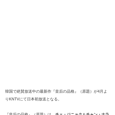
韓国で絶賛放送中の最新作『皇后の品格』（原題）が4月よ
りKNTVにて日本初放送となる。
『皇后の品格』（原題）は、
チェ・ジニョク
＆
チャン・ナラ