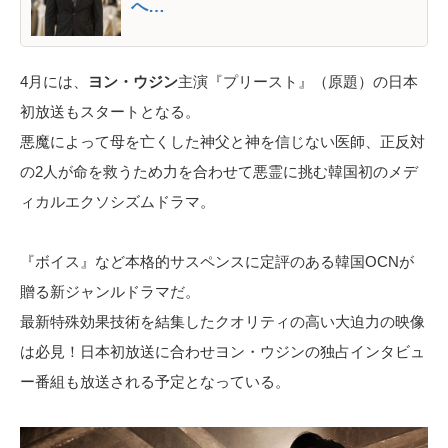
へ…
4月には、
ヨン・ウジン
主演『プリースト』（原題）の日本
初放送もスタートとなる。
悪魔によって母を亡くした神父と神を信じない医師、正反対
の2人が命を救うため力を合わせて悪霊に挑む韓国初のメデ
ィカルエクソシズムドラマ。
『ボイス』など本格的サスペンスに定評のある韓国OCNが
贈る新ジャンルドラマだ。
最新特殊効果技術を結集したクオリティの高い大迫力の映像
は必見！日本初放送に合わせヨン・ウジンの独占インタビュ
ー番組も放送される予定となっている。