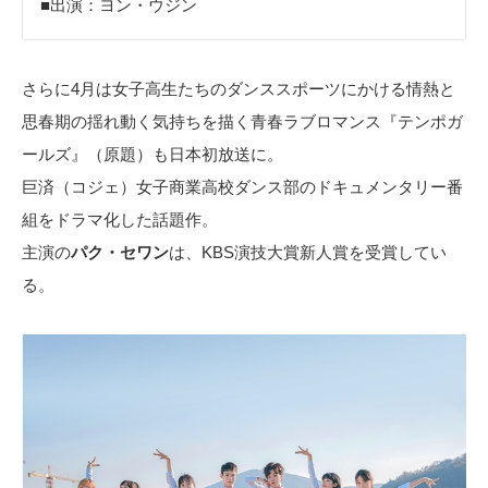
■出演：ヨン・ウジン
さらに4月は女子高生たちのダンススポーツにかける情熱と
思春期の揺れ動く気持ちを描く青春ラブロマンス『テンポガ
ールズ』（原題）も日本初放送に。
巨済（コジェ）女子商業高校ダンス部のドキュメンタリー番
組をドラマ化した話題作。
主演の
パク・セワン
は、KBS演技大賞新人賞を受賞してい
る。