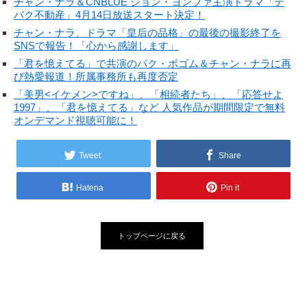
チャン・ナラ＆CNBLUE ジョン・ヨンファ主演ドラマ「テ
バク不動産」4月14日放送スタート決定！
チャン・ナラ、ドラマ「皇后の品格」の最後の撮影終了を
SNSで報告！「心から感謝します」
「君を憶えてる」で共演のパク・ボゴム＆チャン・ナラに再
び熱愛報道！所属事務所も再度否定
「美男<イケメン>ですね」、「相続者たち」、「応答せよ
1997」、「君を憶えてる」など 人気作品が期間限定で無料
オンデマンド視聴可能に！
Tweet
Share
Hatena
Pin it
トップページに戻る