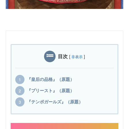
目次
[
]
非表示
『皇后の品格』（原題）
『プリースト』（原題）
『テンポガールズ』（原題）