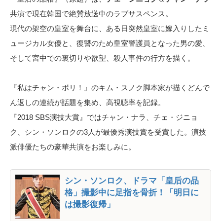
共演で現在韓国で絶賛放送中のラブサスペンス。
現代の架空の皇室を舞台に、ある日突然皇室に嫁入りしたミ
ュージカル女優と、復讐のため皇室警護員となった男の愛、
そして宮中での裏切りや欲望、殺人事件の行方を描く。
『私はチャン・ボリ！』のキム・スノク脚本家が描くどんで
ん返しの連続が話題を集め、高視聴率を記録。
『2018 SBS演技大賞』ではチャン・ナラ、チェ・ジニョ
ク、シン・ソンロクの3人が最優秀演技賞を受賞した。演技
派俳優たちの豪華共演をお楽しみに。
シン・ソンロク、ドラマ「皇后の品
格」撮影中に足指を骨折！「明日に
は撮影復帰」