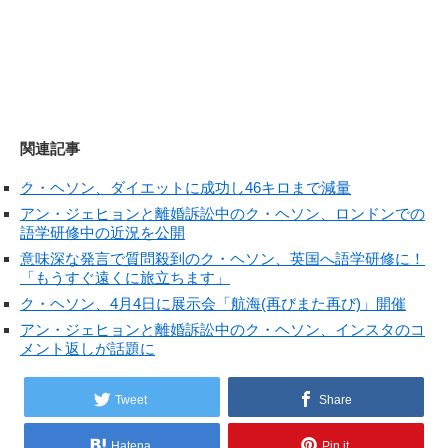
関連記事
ク・ヘソン、ダイエットに成功し46キロまで減量
アン・ジェヒョンと離婚訴訟中のク・ヘソン、ロンドンでの
語学研修中の近況を公開
意味深な発言で質問殺到のク・ヘソン、英国へ語学研修に！
「もうすぐ遠くに旅立ちます」
ク・ヘソン、4月4日に展示会「航海(再びまた再び)」開催
アン・ジェヒョンと離婚訴訟中のク・ヘソン、インスタのコ
メント返しが話題に
Tweet
Share
Hatena
Pin it