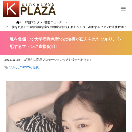
Home
韓国エンタメ
,
芸能ニュース
腕を負傷して大学病救急室での治療が伝えられたソルリ、心配するファンに直接釈明！
腕を負傷して大学病救急室での治療が伝えられたソルリ、心
配するファンに直接釈明！
2016/11/25
記事内に商品プロモーションを含む場合があります
ソルリ
,
CHOIZA
,
怪我