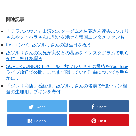
関連記事
「テラスハウス」出演のスターダム木村花さん死去…ソルリ
さんやク・ハラさんに思いを馳せる韓国エンタメファンも
f(x) エンバ、故ソルリさんの誕生日を祝う
故ソルリさんの実兄が実父との葛藤をインスタグラムで明ら
かに…怒りを綴る
SUPER JUNIOR ヒチョル、故ソルリさんの愛猫をYou Tube
ライブ放送で公開、これまで隠していた理由についても明ら
かに…
「ジンリ商店」番組側、故ソルリさんの名義で5億ウォン相
当の生理用ナプキンを寄付
Tweet
Share
Hatena
Pin it