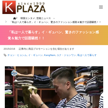
Home
韓国エンタメ
,
芸能ニュース
「私は一人で暮らす」イ・ギュハン、驚きのファッション感覚＆魅力で話題騒然！！
「私は一人で暮らす」イ・ギュハン、驚きのファッション感
覚＆魅力で話題騒然！！
2015/2/16
記事内に商品プロモーションを含む場合があります
チョン・ヒョンム
,
イ・ギュハン
,
KangNam
,
ユク・ジョンワン
,
私は一人で暮らす