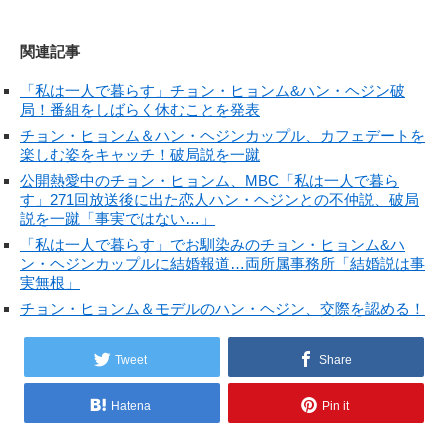
関連記事
「私は一人で暮らす」チョン・ヒョンム&ハン・ヘジン破
局！番組をしばらく休むことを発表
チョン・ヒョンム＆ハン・ヘジンカップル、カフェデートを
楽しむ姿をキャッチ！破局説を一蹴
公開熱愛中のチョン・ヒョンム、MBC「私は一人で暮ら
す」271回放送後に出た恋人ハン・ヘジンとの不仲説、破局
説を一蹴「事実ではない…」
「私は一人で暮らす」でお馴染みのチョン・ヒョンム&ハ
ン・ヘジンカップルに結婚報道…両所属事務所「結婚説は事
実無根」
チョン・ヒョンム＆モデルのハン・ヘジン、交際を認める！
Tweet
Share
Hatena
Pin it