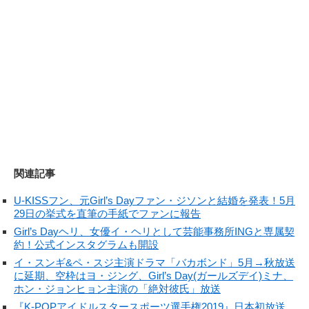
関連記事
U-KISSフン、元Girl’s Dayファン・ジソンと結婚を発表！5月
29日の挙式を直筆の手紙でファンに報告
Girl’s Dayヘリ、女優イ・ヘリとして芸能事務所INGと専属契
約！公式インスタグラムも開設
イ・スンギ&ペ・スジ主演ドラマ「バカボンド」5月→秋放送
に延期、空枠はヨ・ジング、Girl’s Day(ガールズデイ)ミナ、
ホン・ジョンヒョン主演の「絶対彼氏」放送
『K-POPアイドルスタースポーツ選手権2019』日本初放送