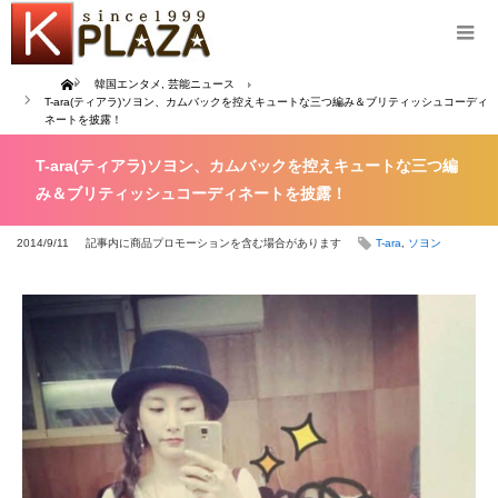
Home
韓国エンタメ
,
芸能ニュース
T-ara(ティアラ)ソヨン、カムバックを控えキュートな三つ編み＆ブリティッシュコーディ
ネートを披露！
T-ara(ティアラ)ソヨン、カムバックを控えキュートな三つ編
み＆ブリティッシュコーディネートを披露！
2014/9/11
記事内に商品プロモーションを含む場合があります
T-ara
,
ソヨン