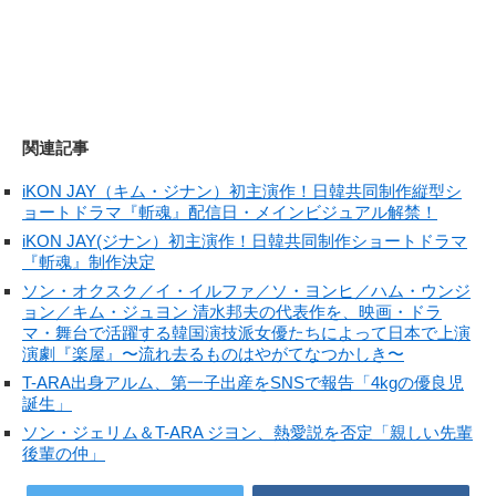
関連記事
iKON JAY（キム・ジナン）初主演作！日韓共同制作縦型シ
ョートドラマ『斬魂』配信日・メインビジュアル解禁！
iKON JAY(ジナン）初主演作！日韓共同制作ショートドラマ
『斬魂』制作決定
ソン・オクスク／イ・イルファ／ソ・ヨンヒ／ハム・ウンジ
ョン／キム・ジュヨン 清水邦夫の代表作を、映画・ドラ
マ・舞台で活躍する韓国演技派女優たちによって日本で上演
演劇『楽屋』〜流れ去るものはやがてなつかしき〜
T-ARA出身アルム、第一子出産をSNSで報告「4kgの優良児
誕生」
ソン・ジェリム＆T-ARA ジヨン、熱愛説を否定「親しい先輩
後輩の仲」