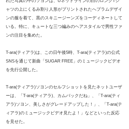
れた写真の中のソヨンは、Uネットラインの白のロングTシ
ャツの上にくるみ割り人形がプリントされたへプラムデザイ
ンの服を着て、黒のスキニージーンズをコーディネートして
いる。特に、キュートな三つ編みのヘアスタイルで男性ファ
ンの注目を集めた。
T-ara(ティアラ)は、この日午後5時、T-ara(ティアラ)の公式
SNSを通じて新曲「SUGAR FREE」のミュージックビデオ
を先行公開した。
T-ara(ティアラ)ソヨンのセルフショットを見たネットユーザ
ーは、「T-ara(ティアラ)、カムバックだね」、「T-ara(ティ
アラ)ソヨン、美しさがグレードアップした！」、「T-ara(テ
ィアラ)のミュージックビデオ見たよ！」などといった反応
を見せた。