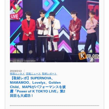
2019/2/13
韓国エンタメ
,
芸能ニュース
,
取材レポート
【取材レポ】SUPERNOVA、
MAMAMOO、Lovelyz、Golden
Child、MAP6がパフォーマンスを披
露「Power of K TOKYO LIVE」第2
回目も大成功！