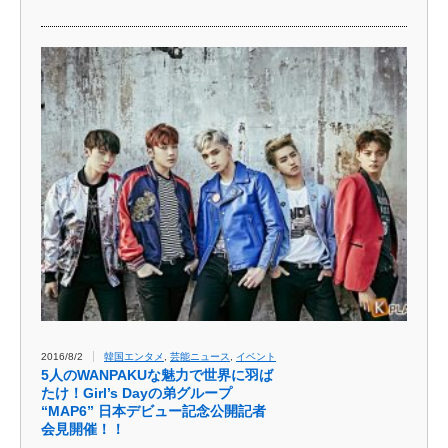
2016/8/2
韓国エンタメ
,
芸能ニュース
,
イベント
5人のWANPAKUな魅力で世界に羽ば
たけ！Girl’s Dayの弟グループ
“MAP6” 日本デビュー記念公開記者
会見開催！！