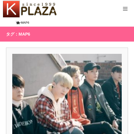
Home
MAP6
タグ：MAP6