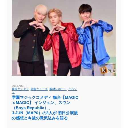
2018/9/7
韓国エンタメ
,
芸能ニュース
,
取材レポート
,
イベン
ト
学園マジックコメディ 舞台【MAGIC
ｘMAGIC】 インジュン、スウン
（Boys Republic）、
J.JUN（MAP6）の3人が 初日公演後
の感想と今後の意気込みを語る