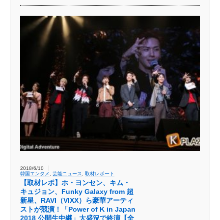
2018/6/10
韓国エンタメ
,
芸能ニュース
,
取材レポート
【取材レポ】ホ・ヨンセン、キム・
キュジョン、Funky Galaxy from 超
新星、RAVI（VIXX）ら豪華アーティ
ストが競演！「Power of K in Japan
2018 公開生中継」大盛況で終演【全