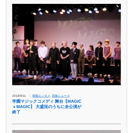
2018/9/11
韓国エンタメ
,
芸能ニュース
学園マジックコメディ 舞台【MAGIC
ｘMAGIC】 大盛況のうちに全公演が
終了