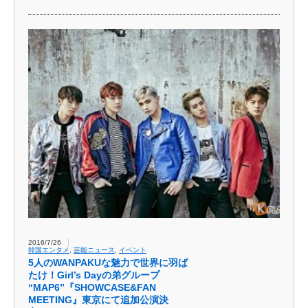
2016/7/26
韓国エンタメ
,
芸能ニュース
,
イベント
5人のWANPAKUな魅力で世界に羽ば
たけ！Girl’s Dayの弟グループ
“MAP6”『SHOWCASE&FAN
MEETING』東京にて追加公演決