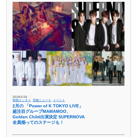
2019/1/16
韓国エンタメ
,
芸能ニュース
,
イベント
2月の 「Power of K TOKYO LIVE」
超注目グループMAMAMOO、
Golden Child出演決定 SUPERNOVA
全員揃ってのステージも！