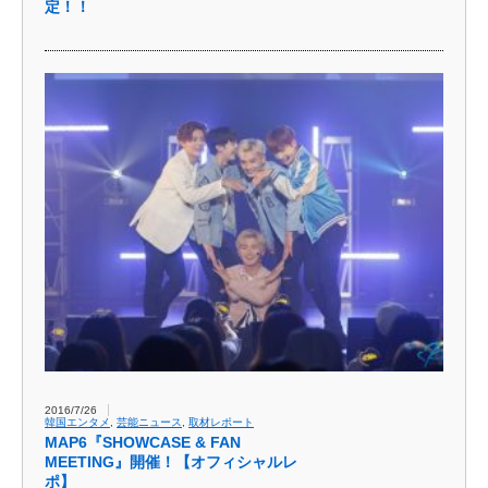
定！！
2016/7/26
韓国エンタメ
,
芸能ニュース
,
取材レポート
MAP6『SHOWCASE & FAN
MEETING』開催！【オフィシャルレ
ポ】