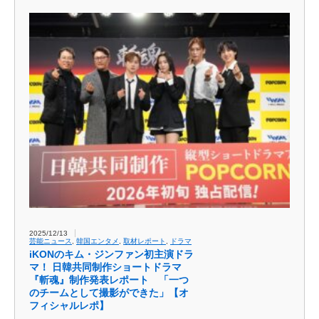
2025/12/13
芸能ニュース
,
韓国エンタメ
,
取材レポート
,
ドラマ
iKONのキム・ジンファン初主演ドラ
マ！ 日韓共同制作ショートドラマ
『斬魂』制作発表レポート 「一つ
のチームとして撮影ができた」【オ
フィシャルレポ】