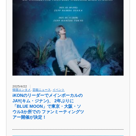
2025/4/22
韓国エンタメ
,
芸能ニュース
,
イベント
iKONのリーダーでメインボーカルの
JAY(キム・ジナン)、 2年ぶりに
「BLUE MOON」で東京・大阪・ソ
ウル3か所での ファンミーティングツ
アー開催が決定！