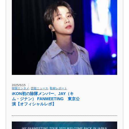
2025/5/15
韓国エンタメ
,
芸能ニュース
,
取材レポート
iKON初の除隊メンバー、JAY（キ
ム・ジナン） FANMEETING 東京公
演【オフィシャルレポ】