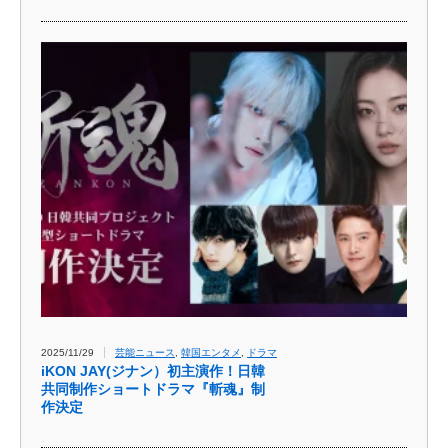
2025/11/29
芸能ニュース
,
韓国エンタメ
,
ドラマ
iKON JAY(ジナン）初主演作！日韓
共同制作ショートドラマ『斬魂』制
作決定