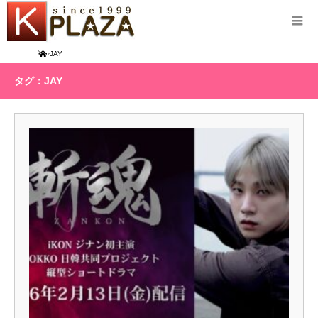
Home
JAY
タグ：JAY