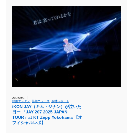
2025/9/3
韓国エンタメ
,
芸能ニュース
,
取材レポート
iKON JAY（キム・ジナン）が泣いた
日ー 「JAY 207 2025 JAPAN
TOUR」at KT Zepp Yokohama 【オ
フィシャルレポ】