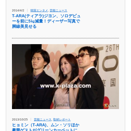
2014/4/2
韓国エンタメ
,
芸能ニュース
T-ARA(ティアラ)ジヨン、ソロデビュ
ーを前に5㎏減量！ディーザー写真で
脚線美見せる
2013/10/25
芸能ニュース
,
取材レポート
ヒョミン（T-ARA)、ムン・ソリほか
豪華ゲストがグリーンカーペットに