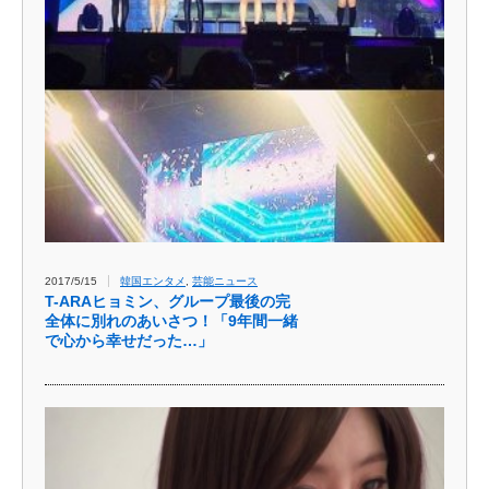
2017/5/15
韓国エンタメ
,
芸能ニュース
T-ARAヒョミン、グループ最後の完
全体に別れのあいさつ！「9年間一緒
で心から幸せだった…」