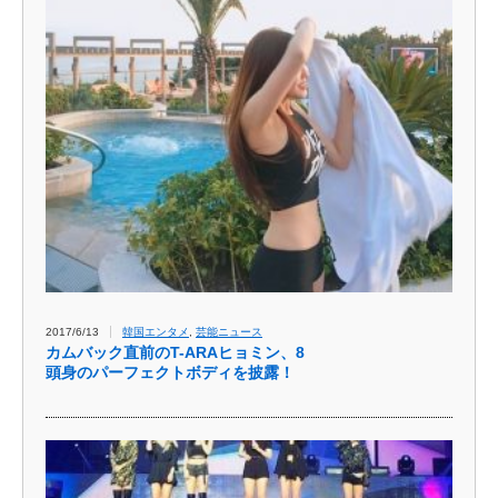
2017/6/13
韓国エンタメ
,
芸能ニュース
カムバック直前のT-ARAヒョミン、8
頭身のパーフェクトボディを披露！