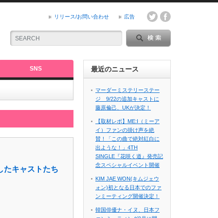
リリース/お問い合わせ
広告
SNS
最近のニュース
マーダーミステリーステー
ジ 9/22の追加キャストに
藤原倫己、UKが決定！
【取材レポ】ME:I（ミーア
イ）ファンの掛け声を絶
賛！「この曲で絶対紅白に
出ような！」4TH
SINGLE『花咲く道』発売記
念スペシャルイベント開催
したキャストたち
KIM JAE WON(キムジェウ
ォン)初となる日本でのファ
ンミーティング開催決定！
韓国俳優ナ・イヌ、日本フ