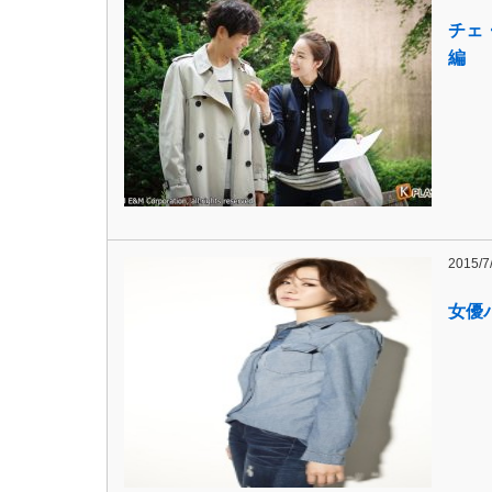
チェ
編
2015/7
女優