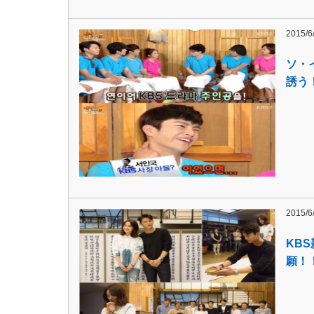
2015/6
ソ・
誘う
2015/6
KB
願！