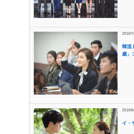
2016/7
韓流
歳」
2016/6
イ・