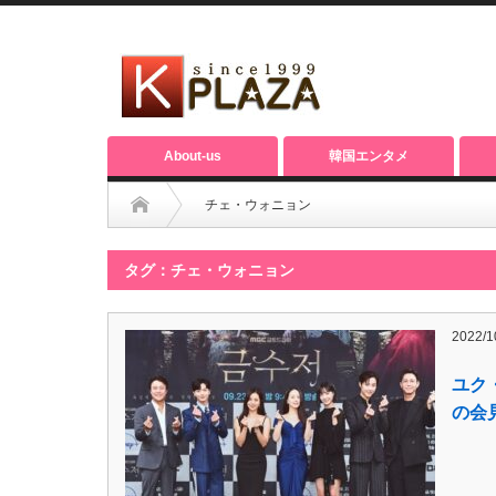
About-us
韓国エンタメ
チェ・ウォニョン
タグ：チェ・ウォニョン
2022/1
ユク
の会