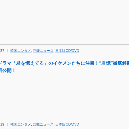
/27
韓国エンタメ
,
芸能ニュース
,
日本版CD/DVD
ドラマ「君を憶えてる」のイケメンたちに注目！“君憶”徹底解
画公開！
/19
韓国エンタメ
,
芸能ニュース
,
日本版CD/DVD