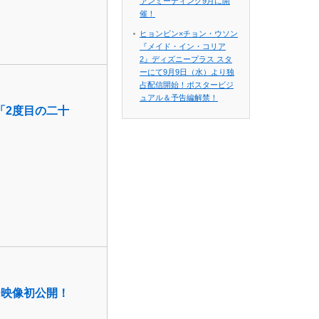
ァンミーティング9月に開
催！
ヒョンビン×チョン・ウソン
『メイド・イン・コリア
2』ディズニープラス スタ
ーにて9月9日（水）より独
占配信開始！ポスタービジ
ュアル＆予告編解禁！
「2度目の二十
ー映像初公開！