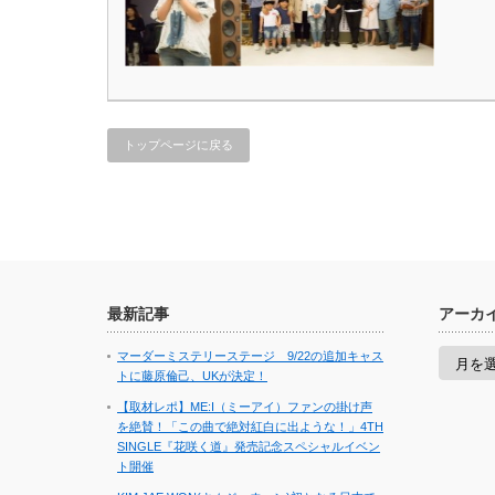
トップページに戻る
最新記事
アーカ
ア
マーダーミステリーステージ 9/22の追加キャス
ー
トに藤原倫己、UKが決定！
カ
イ
【取材レポ】ME:I（ミーアイ）ファンの掛け声
ブ
を絶賛！「この曲で絶対紅白に出ような！」4TH
SINGLE『花咲く道』発売記念スペシャルイベン
ト開催